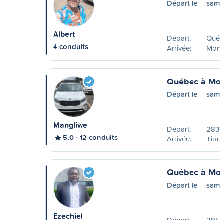
Départ le
sam
Albert
Départ:
Qué
4 conduits
Arrivée:
Mon
Québec à Mo
Départ le
sam
Mangliwe
Départ:
2831
5,0
12 conduits
Arrivée:
Tim
Québec à Mo
Départ le
sam
Ezechiel
Départ:
2950