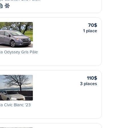
M
70$
1 place
a Odyssey Gris Pâle
110$
3 places
 Civic Blanc '23