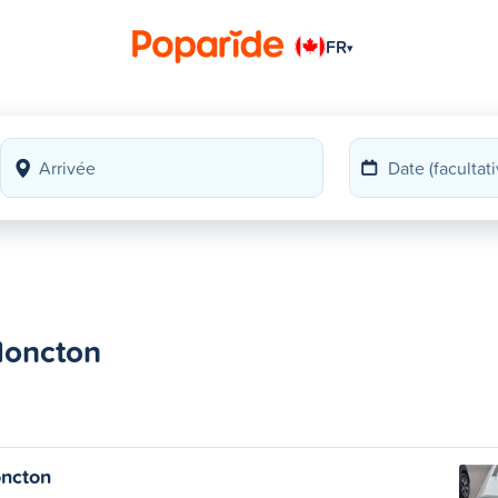
FR
▾
Moncton
ncton