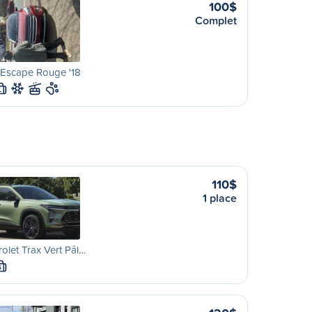
100$
Complet
 Escape Rouge '18
L
110$
1 place
olet Trax Vert Pâl…
S