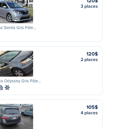
120$
3 places
a Sienta Gris Pâle…
120$
2 places
a Odyssey Gris Pâle…
M
105$
4 places