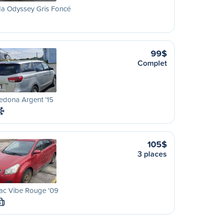
a Odyssey Gris Foncé
99$
Complet
edona Argent '15
105$
3 places
ac Vibe Rouge '09
S