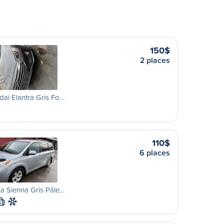
150$
2 places
ai Elantra Gris Fo…
110$
6 places
a Sienna Gris Pâle…
S