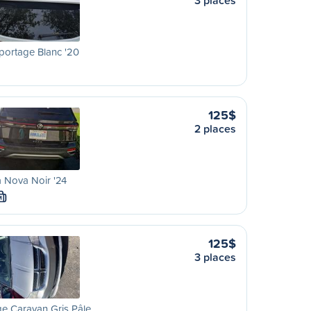
3 places
portage Blanc '20
125$
2 places
 Nova Noir '24
M
125$
3 places
e Caravan Gris Pâle…