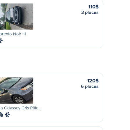
110$
3 places
orento Noir '11
120$
6 places
a Odyssey Gris Pâle…
M