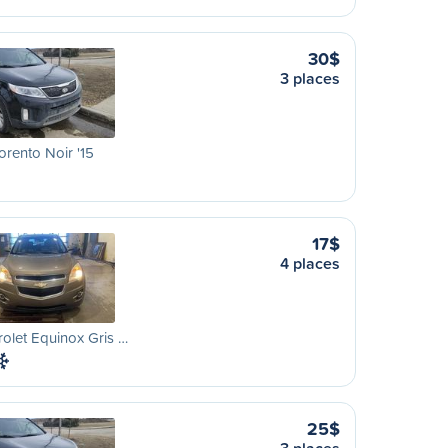
30$
3 places
orento Noir '15
17$
4 places
olet Equinox Gris …
25$