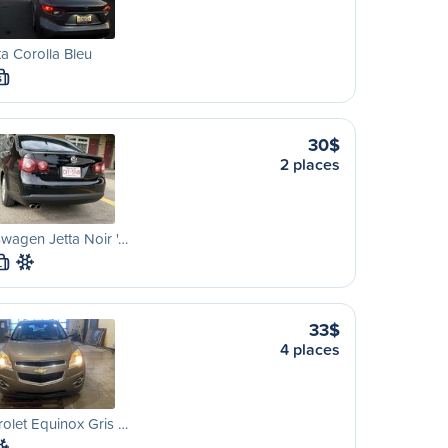
a Corolla Bleu
S
30$
2 places
wagen Jetta Noir '…
L
33$
4 places
olet Equinox Gris …