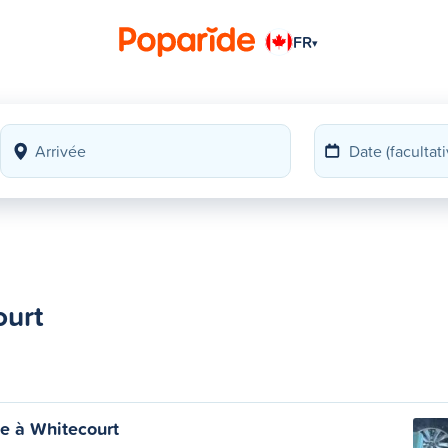
FR
▾
ourt
ie à Whitecourt