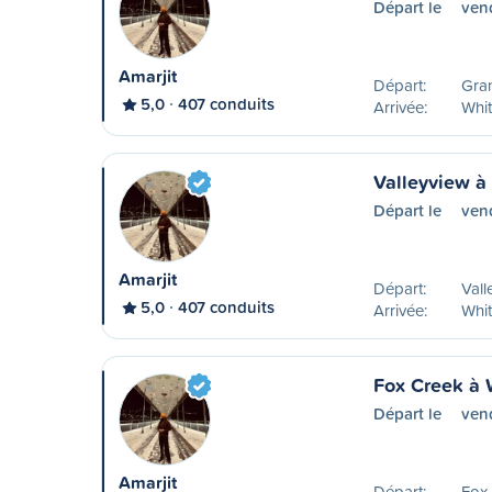
Départ le
ven
Amarjit
Départ:
Gran
5,0
407 conduits
Arrivée:
Whit
Valleyview à
Départ le
vend
Amarjit
Départ:
Vall
5,0
407 conduits
Arrivée:
Whit
Fox Creek à 
Départ le
vend
Amarjit
Départ:
Fox