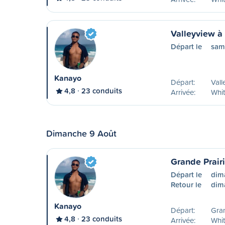
Valleyview à
Départ le
sam
Kanayo
Départ:
Vall
4,8
23 conduits
Arrivée:
Whit
Dimanche 9 Août
Grande Prair
Départ le
dim
Retour le
dim
Kanayo
Départ:
Gran
4,8
23 conduits
Arrivée:
Whit