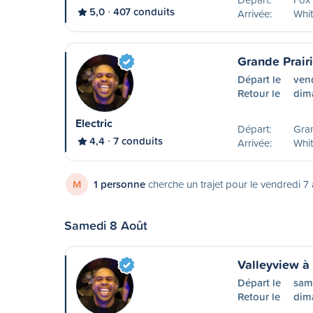
5,0
407 conduits
Arrivée:
Whit
Grande Prair
Départ le
ven
Retour le
dim
Electric
Départ:
Gran
4,4
7 conduits
Arrivée:
Whit
M
1 personne
cherche un trajet pour le vendredi 7
Samedi 8 Août
Valleyview à
Départ le
sam
Retour le
dim