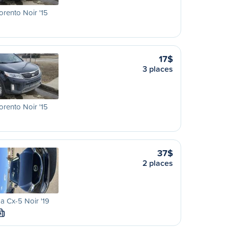
orento Noir '15
17$
3 places
orento Noir '15
37$
2 places
 Cx-5 Noir '19
M