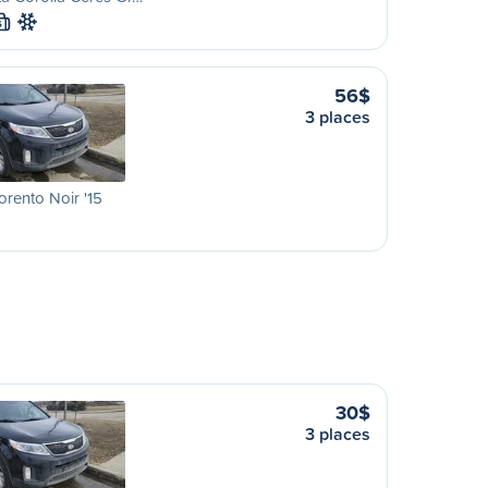
S
56$
3 places
orento Noir '15
30$
3 places