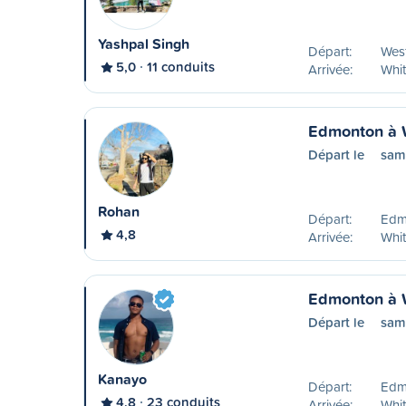
Yashpal Singh
Départ:
West
5,0
11 conduits
Arrivée:
Whit
Edmonton à 
Départ le
sam
Rohan
Départ:
Edm
4,8
Arrivée:
Whit
Edmonton à 
Départ le
sam
Kanayo
Départ:
Edm
4,8
23 conduits
Arrivée:
Whit