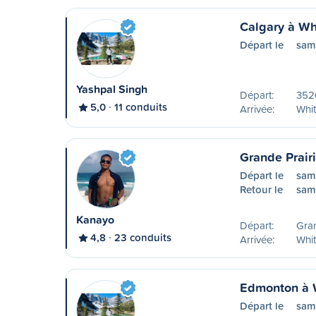
Calgary à Wh
Départ le
sam
Yashpal Singh
Départ:
352
5,0
11 conduits
Arrivée:
Whit
Grande Prair
Départ le
sam
Retour le
sam
Kanayo
Départ:
Gran
4,8
23 conduits
Arrivée:
Whit
Edmonton à 
Départ le
sam