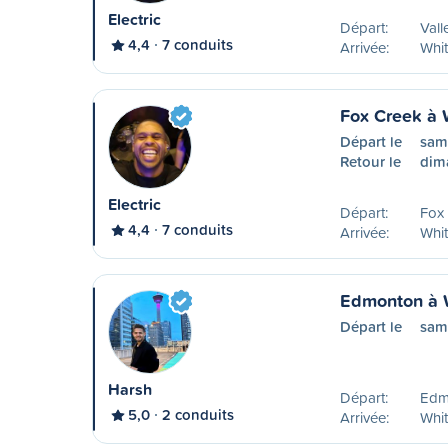
Electric
Départ:
Vall
4,4
7 conduits
Arrivée:
Whit
Fox Creek à 
Départ le
sam
Retour le
dim
Electric
Départ:
Fox
4,4
7 conduits
Arrivée:
Whit
Edmonton à 
Départ le
sam
Harsh
Départ:
Edm
5,0
2 conduits
Arrivée:
Whit