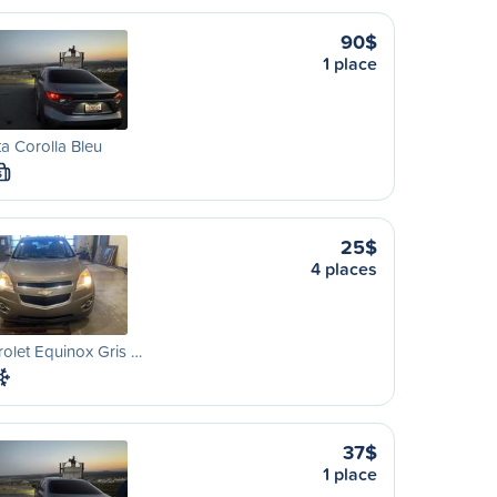
90$
1 place
a Corolla Bleu
S
25$
4 places
olet Equinox Gris …
37$
1 place