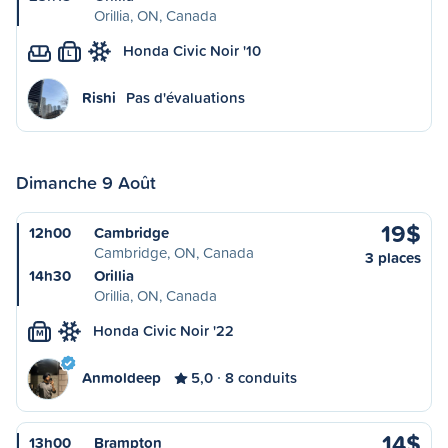
Orillia, ON, Canada
Honda Civic Noir '10
L
Rishi
Pas d'évaluations
Dimanche 9 Août
19$
12h00
Cambridge
Cambridge, ON, Canada
3 places
14h30
Orillia
Orillia, ON, Canada
Honda Civic Noir '22
M
Anmoldeep
5,0
8 conduits
14$
13h00
Brampton