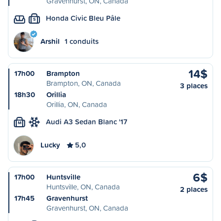
Gravenhurst, ON, Canada
Honda Civic Bleu Pâle
S
Arshil
1 conduits
14$
17h00
Brampton
Brampton, ON, Canada
3 places
18h30
Orillia
Orillia, ON, Canada
Audi A3 Sedan Blanc '17
M
Lucky
5,0
6$
17h00
Huntsville
Huntsville, ON, Canada
2 places
17h45
Gravenhurst
Gravenhurst, ON, Canada