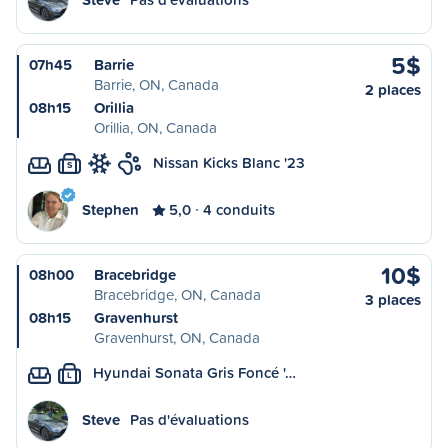
5$
07h45
Barrie
Barrie, ON, Canada
2 places
08h15
Orillia
Orillia, ON, Canada
Nissan Kicks Blanc '23
S
Stephen
5,0
4 conduits
10$
08h00
Bracebridge
Bracebridge, ON, Canada
3 places
08h15
Gravenhurst
Gravenhurst, ON, Canada
Hyundai Sonata Gris Foncé '…
L
Steve
Pas d'évaluations