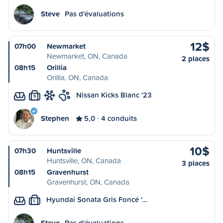
Steve
Pas d'évaluations
12$
07h00
Newmarket
Newmarket, ON, Canada
2 places
08h15
Orillia
Orillia, ON, Canada
Nissan Kicks Blanc '23
S
Stephen
5,0
4 conduits
10$
07h30
Huntsville
Huntsville, ON, Canada
3 places
08h15
Gravenhurst
Gravenhurst, ON, Canada
Hyundai Sonata Gris Foncé '…
L
Steve
Pas d'évaluations