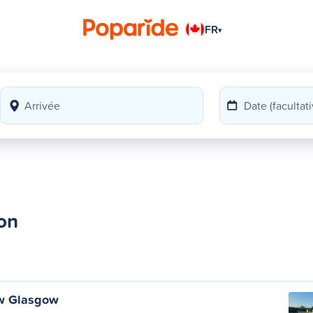
FR
▾
ton
ew Glasgow