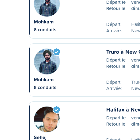
Départ le
ven
Retour le
dim
Mohkam
Départ:
Hali
6 conduits
Arrivée:
New
Truro à New
Départ le
vend
Retour le
dim
Mohkam
Départ:
Trur
6 conduits
Arrivée:
New
Halifax à N
Départ le
ven
Retour le
dim
Sehej
Départ:
Hali