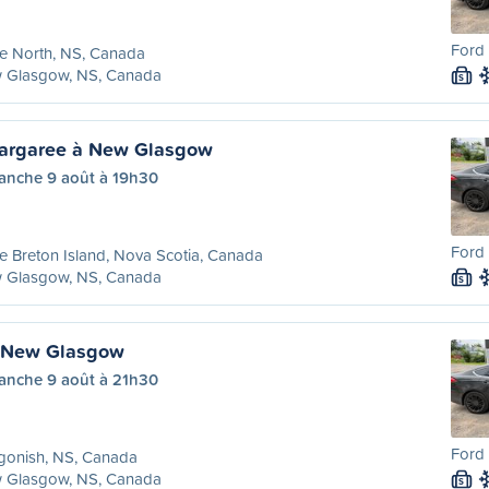
Ford 
e North, NS, Canada
 Glasgow, NS, Canada
S
Margaree à New Glasgow
anche 9 août à 19h30
Ford 
 Breton Island, Nova Scotia, Canada
 Glasgow, NS, Canada
S
à New Glasgow
anche 9 août à 21h30
Ford 
gonish, NS, Canada
 Glasgow, NS, Canada
S