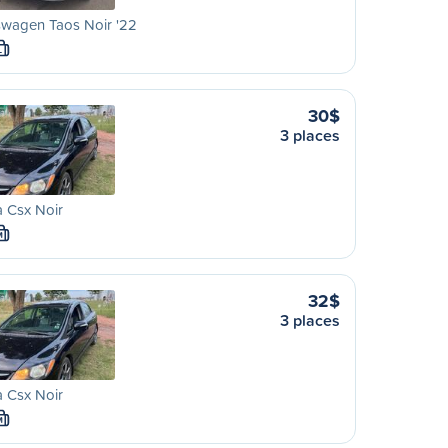
swagen Taos Noir '22
L
30$
3 places
 Csx Noir
M
32$
3 places
 Csx Noir
M