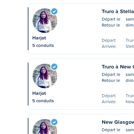
Truro à Stell
Départ le
sam
Retour le
dim
Harjot
Départ:
Trur
5 conduits
Arrivée:
Stel
Truro à New
Départ le
sam
Retour le
dim
Harjot
Départ:
Trur
5 conduits
Arrivée:
New
New Glasgow 
Départ le
sam