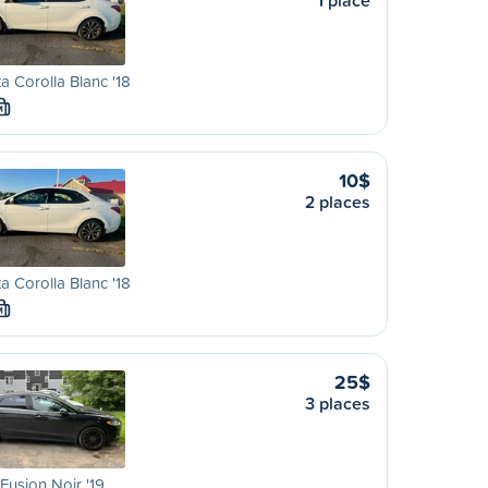
1 place
a Corolla Blanc '18
M
10$
2 places
a Corolla Blanc '18
M
25$
3 places
Fusion Noir '19