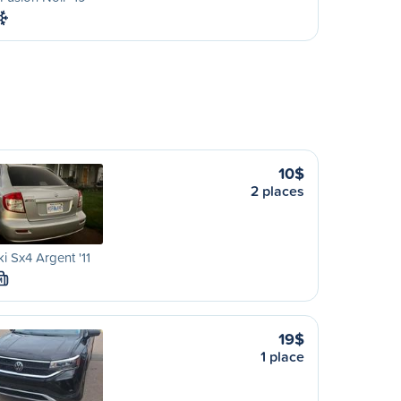
10$
2 places
i Sx4 Argent '11
M
19$
1 place