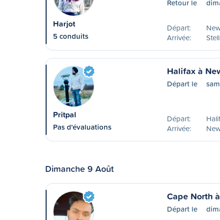
Retour le
dim
Harjot
Départ:
New
5 conduits
Arrivée:
Stel
Halifax à N
Départ le
sam
Pritpal
Départ:
Hali
Pas d'évaluations
Arrivée:
New
Dimanche 9 Août
Cape North 
Départ le
dim