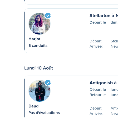
Stellarton à
Départ le
dim
Harjot
Départ:
Stel
5 conduits
Arrivée:
New
Lundi 10 Août
Antigonish 
Départ le
lund
Retour le
lund
Daud
Départ:
Anti
Pas d'évaluations
Arrivée:
New