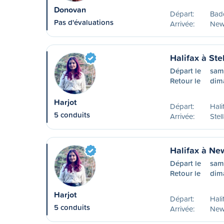
Donovan
Départ:
Bad
Pas d'évaluations
Arrivée:
New
Halifax à Ste
Départ le
sam
Retour le
dim
Harjot
Départ:
Hali
5 conduits
Arrivée:
Stel
Halifax à N
Départ le
sam
Retour le
dim
Harjot
Départ:
Hali
5 conduits
Arrivée:
New