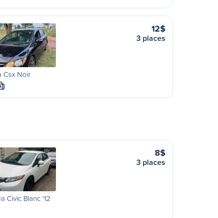
12$
3 places
 Csx Noir
M
8$
3 places
 Civic Blanc '12