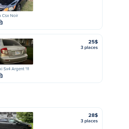
 Csx Noir
M
25$
3 places
i Sx4 Argent '11
M
28$
3 places