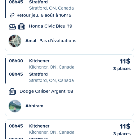
08h45
Stratford
Stratford, ON, Canada
Retour jeu. 6 août à 16h15
Honda Civic Bleu '19
M
Amal
Pas d'évaluations
11$
08h00
Kitchener
Kitchener, ON, Canada
3 places
08h45
Stratford
Stratford, ON, Canada
Dodge Caliber Argent '08
M
Abhiram
11$
08h45
Kitchener
Kitchener, ON, Canada
3 places