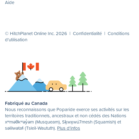
Aide
© HitchPlanet Online Inc. 2026 |
Confidentialité
|
Conditions
d'utilisation
Fabriqué au Canada
Nous reconnaissons que Poparide exerce ses activités sur les
territoires traditionnels, ancestraux et non cédés des Nations
xʷməθkʷəy̓əm (Musqueam), Sḵwx̱wú7mesh (Squamish) et
səlilwətaɬ (Tsleil-Waututh).
Plus d'infos