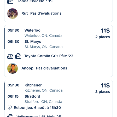
Honda Civic Noir '19
M
Rut
Pas d'évaluations
11$
05h30
Waterloo
Waterloo, ON, Canada
2 places
06h30
St. Marys
St. Marys, ON, Canada
Toyota Corolla Gris Pâle '23
M
Anoop
Pas d'évaluations
11$
05h30
Kitchener
Kitchener, ON, Canada
3 places
06h15
Stratford
Stratford, ON, Canada
Retour jeu. 6 août à 15h30
Volkswagen 1.6L Noir '25