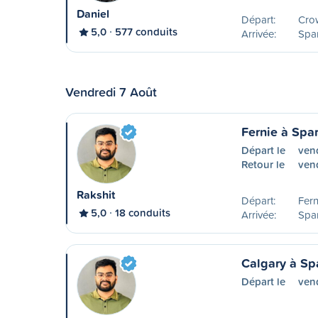
Daniel
Départ:
Cro
5,0
577 conduits
Arrivée:
Spa
Vendredi 7 Août
Fernie à Sp
Départ le
ven
Retour le
ven
Rakshit
Départ:
Fern
5,0
18 conduits
Arrivée:
Spa
Calgary à S
Départ le
ven