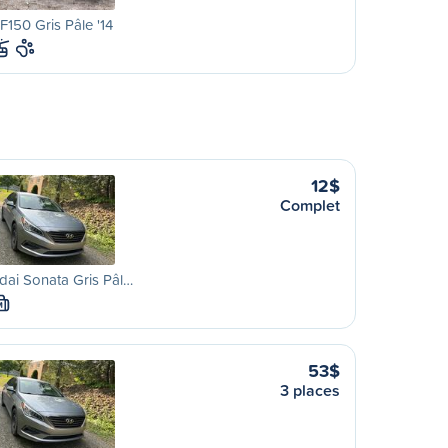
F150 Gris Pâle '14
12$
Complet
ai Sonata Gris Pâl…
M
53$
3 places