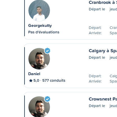
Cranbrook à
Départ le
jeud
Georgekutty
Départ:
Cra
Pas d'évaluations
Arrivée:
Spa
Calgary à S
Départ le
jeud
Daniel
Départ:
Calg
5,0
577 conduits
Arrivée:
Spa
Crowsnest P
Départ le
jeud