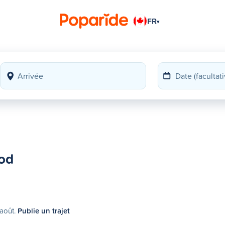
FR
▾
ood
 août.
Publie un trajet