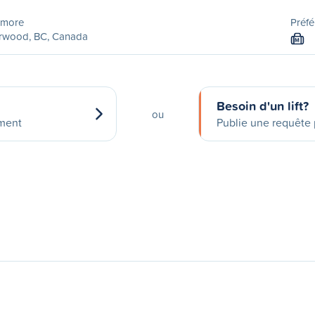
rmore
Préfé
rwood, BC, Canada
M
Besoin d'un lift?
ou
ement
Publie une requête p