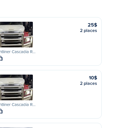
25$
2 places
htliner Cascadia R…
L
10$
2 places
htliner Cascadia R…
L