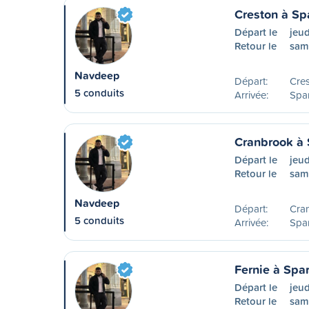
Creston à S
Départ le
jeud
Retour le
sam
Navdeep
Départ:
Cre
5 conduits
Arrivée:
Spa
Cranbrook à
Départ le
jeud
Retour le
sam
Navdeep
Départ:
Cra
5 conduits
Arrivée:
Spa
Fernie à Sp
Départ le
jeud
Retour le
sam