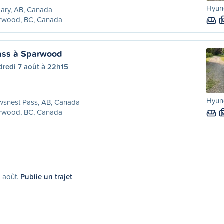
Hyund
ary, AB, Canada
rwood, BC, Canada
ass à Sparwood
dredi 7 août à 22h15
Hyund
wsnest Pass, AB, Canada
rwood, BC, Canada
9 août.
Publie un trajet