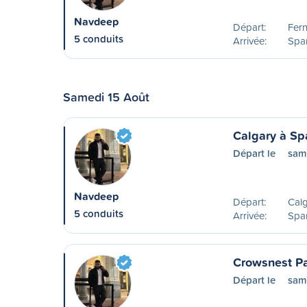
Navdeep
Départ:
Fern
5 conduits
Arrivée:
Spa
Samedi 15 Août
Calgary à S
Départ le
sam
Navdeep
Départ:
Calg
5 conduits
Arrivée:
Spa
Crowsnest P
Départ le
sam