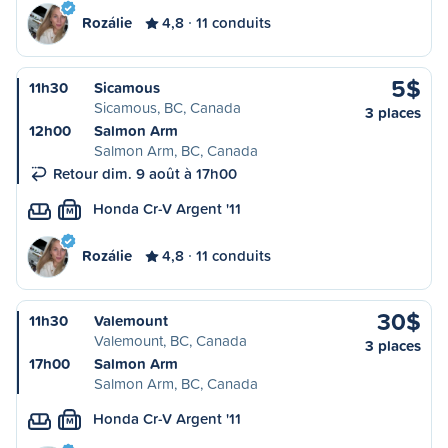
Rozálie
4,8
11 conduits
5$
11h30
Sicamous
Sicamous, BC, Canada
3 places
12h00
Salmon Arm
Salmon Arm, BC, Canada
Retour dim. 9 août à 17h00
Honda Cr-V Argent '11
M
Rozálie
4,8
11 conduits
30$
11h30
Valemount
Valemount, BC, Canada
3 places
17h00
Salmon Arm
Salmon Arm, BC, Canada
Honda Cr-V Argent '11
M