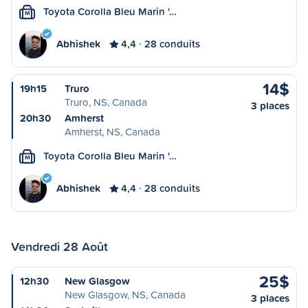
Toyota Corolla Bleu Marin '…
M
Abhishek
4,4
28 conduits
14$
19h15
Truro
Truro, NS, Canada
3 places
20h30
Amherst
Amherst, NS, Canada
Toyota Corolla Bleu Marin '…
M
Abhishek
4,4
28 conduits
Vendredi 28 Août
25$
12h30
New Glasgow
New Glasgow, NS, Canada
3 places