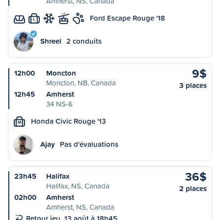
Amherst, NS, Canada
Ford Escape Rouge '18
L
Shreel
2 conduits
9$
12h00
Moncton
Moncton, NB, Canada
3 places
12h45
Amherst
34 NS-6
Honda Civic Rouge '13
M
Ajay
Pas d'évaluations
36$
23h45
Halifax
Halifax, NS, Canada
2 places
02h00
Amherst
Amherst, NS, Canada
Retour jeu. 13 août à 18h45