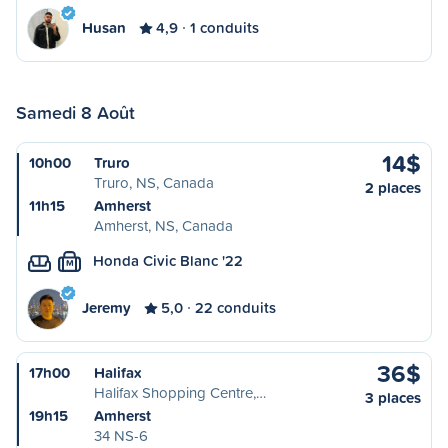
Husan
4,9
1 conduits
Samedi 8 Août
14$
10h00
Truro
Truro, NS, Canada
2 places
11h15
Amherst
Amherst, NS, Canada
Honda Civic Blanc '22
M
Jeremy
5,0
22 conduits
36$
17h00
Halifax
Halifax Shopping Centre,…
3 places
19h15
Amherst
34 NS-6