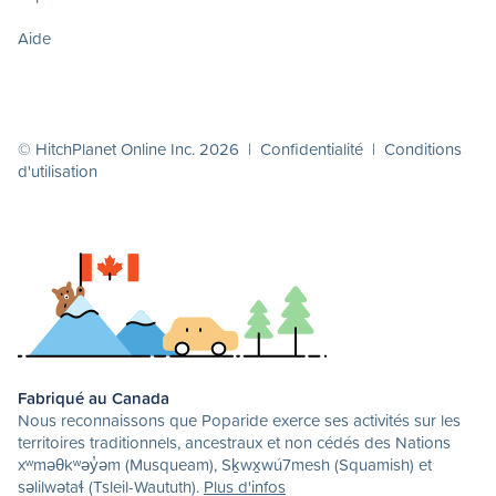
Aide
© HitchPlanet Online Inc. 2026 |
Confidentialité
|
Conditions
d'utilisation
Fabriqué au Canada
Nous reconnaissons que Poparide exerce ses activités sur les
territoires traditionnels, ancestraux et non cédés des Nations
xʷməθkʷəy̓əm (Musqueam), Sḵwx̱wú7mesh (Squamish) et
səlilwətaɬ (Tsleil-Waututh).
Plus d'infos