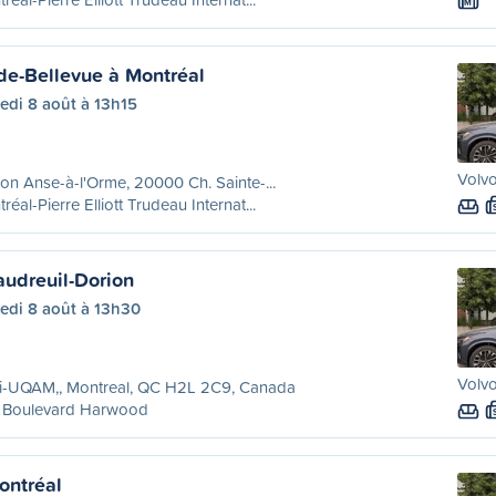
M
de-Bellevue à Montréal
edi 8 août à 13h15
Volvo
ion Anse-à-l'Orme, 20000 Ch. Sainte-...
réal-Pierre Elliott Trudeau Internat...
audreuil-Dorion
edi 8 août à 13h30
Volvo
ri-UQAM,, Montreal, QC H2L 2C9, Canada
 Boulevard Harwood
ontréal