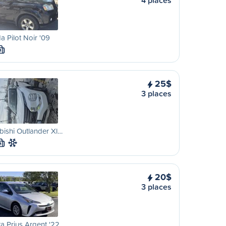
4 places
 Pilot Noir '09
M
25$
3 places
bishi Outlander Xl…
M
20$
3 places
a Prius Argent '22