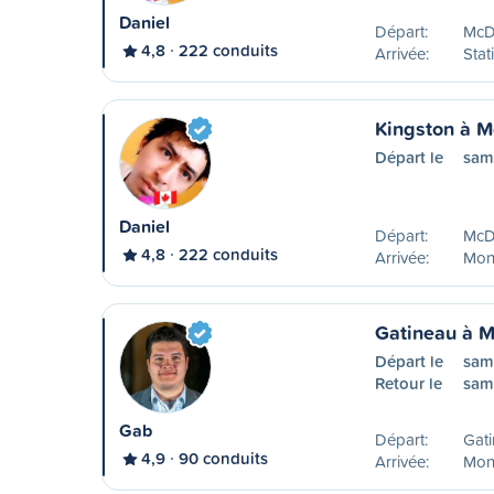
Daniel
Départ:
McDo
4,8
222 conduits
Arrivée:
Stat
Kingston à M
Départ le
sam
Daniel
Départ:
McDo
4,8
222 conduits
Arrivée:
Mont
Gatineau à M
Départ le
sam
Retour le
sam
Gab
Départ:
Gat
4,9
90 conduits
Arrivée:
Mont