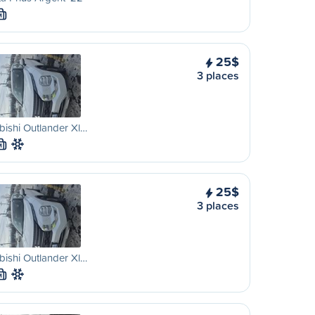
M
25$
3 places
bishi Outlander Xl…
M
25$
3 places
bishi Outlander Xl…
M