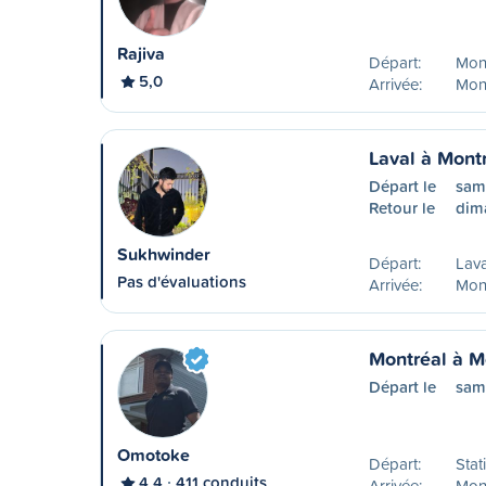
Rajiva
Départ:
Mon
5,0
Arrivée:
Mont
Laval à Mont
Départ le
sam
Retour le
dim
Sukhwinder
Départ:
Lava
Pas d'évaluations
Arrivée:
Mont
Montréal à M
Départ le
sam
Omotoke
Départ:
Stat
4,4
411 conduits
Arrivée:
Mont