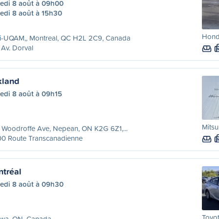
edi 8 août à 09h00
edi 8 août à 15h30
Honda
ri-UQAM,, Montreal, QC H2L 2C9, Canada
Av. Dorval
kland
edi 8 août à 09h15
Mitsu
 Woodroffe Ave, Nepean, ON K2G 6Z1,...
00 Route Transcanadienne
tréal
edi 8 août à 09h30
Toyot
awa, ON, Canada