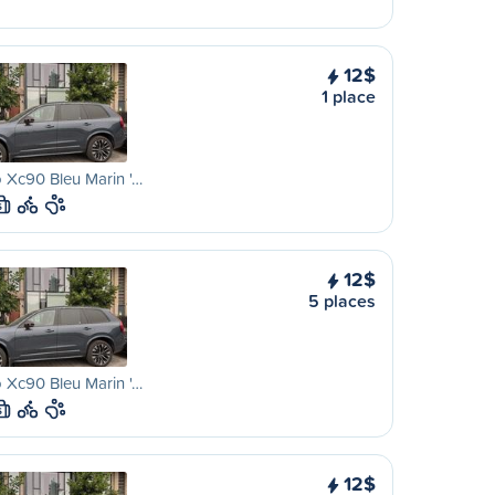
12$
1 place
 Xc90 Bleu Marin '…
S
12$
5 places
 Xc90 Bleu Marin '…
S
12$