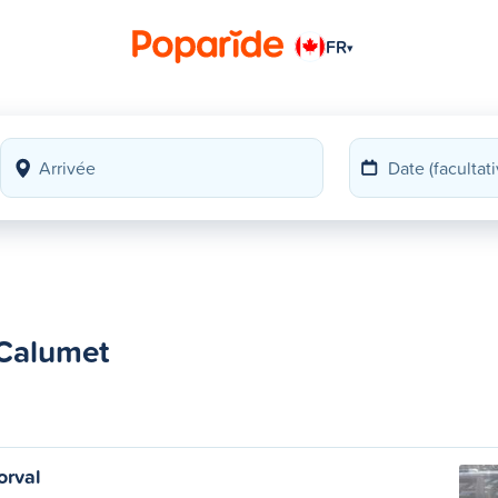
FR
▾
-Calumet
orval