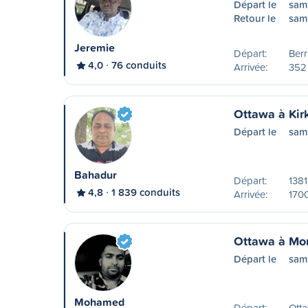
Départ le
sam
Retour le
sam
Jeremie
Départ:
Ber
4,0
76 conduits
Arrivée:
352 
Ottawa à Kir
Départ le
sam
Bahadur
Départ:
1381
4,8
1 839 conduits
Arrivée:
170
Ottawa à Mon
Départ le
sam
Mohamed
Départ:
Ott