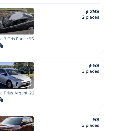
29$
2 places
 3 Gris Foncé '15
M
5$
3 places
a Prius Argent '22
M
5$
3 places