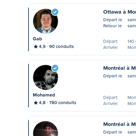
Ottawa à Mon
Départ le
sam
Retour le
sam
Gab
Départ:
140
4,9
90 conduits
Arrivée:
Mont
Montréal à M
Départ le
sam
Mohamed
Départ:
Mon
4,8
780 conduits
Arrivée:
Mont
Montréal à M
Départ le
sam