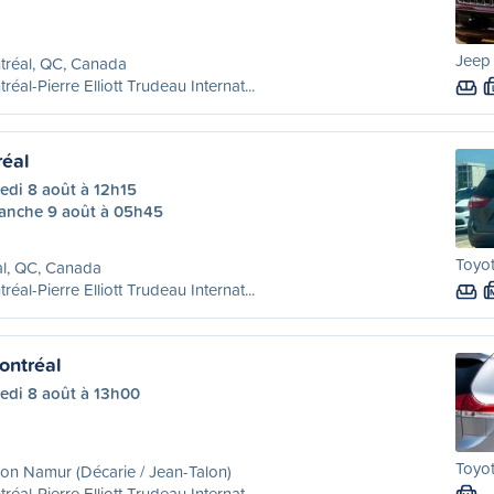
Jeep
tréal, QC, Canada
réal-Pierre Elliott Trudeau Internat...
réal
edi 8 août à 12h15
anche 9 août à 05h45
Toyot
l, QC, Canada
réal-Pierre Elliott Trudeau Internat...
ontréal
edi 8 août à 13h00
Toyot
ion Namur (Décarie / Jean-Talon)
réal-Pierre Elliott Trudeau Internat...