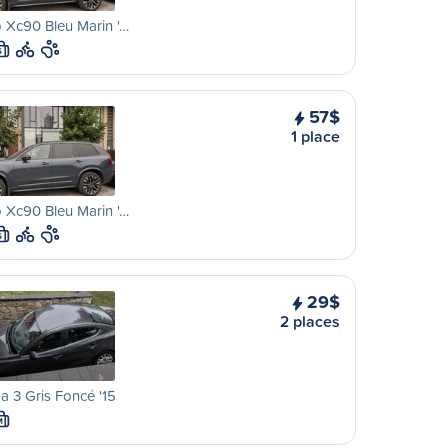
 Xc90 Bleu Marin '…
S
57$
1 place
 Xc90 Bleu Marin '…
S
29$
2 places
 3 Gris Foncé '15
M