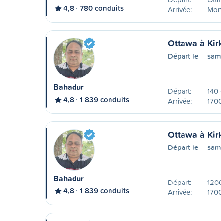
4,8
780 conduits
Arrivée:
Mont
Ottawa à Kir
Départ le
sam
Bahadur
Départ:
140
4,8
1 839 conduits
Arrivée:
170
Ottawa à Kir
Départ le
sam
Bahadur
Départ:
1200
4,8
1 839 conduits
Arrivée:
170