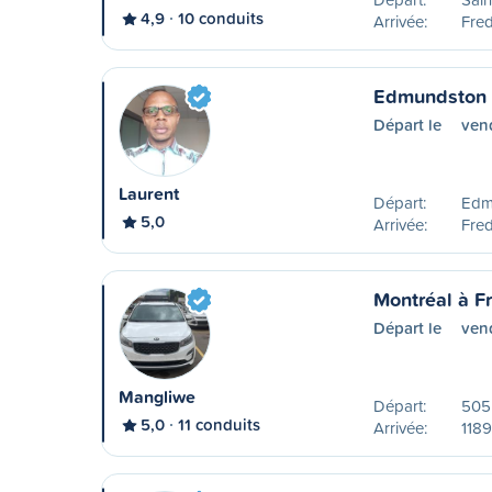
4,9
10 conduits
Arrivée:
Fred
Edmundston à
Départ le
vend
Laurent
Départ:
Edm
5,0
Arrivée:
Fred
Montréal à F
Départ le
ven
Mangliwe
Départ:
505 
5,0
11 conduits
Arrivée:
1189