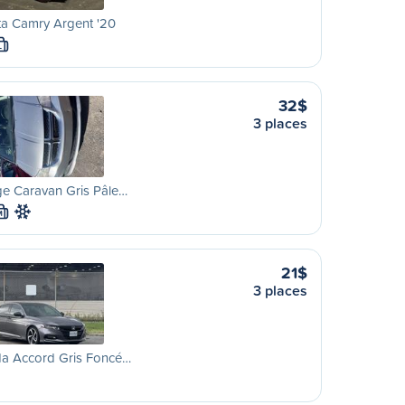
ta Camry Argent '20
L
32$
3 places
e Caravan Gris Pâle…
M
21$
3 places
a Accord Gris Foncé…