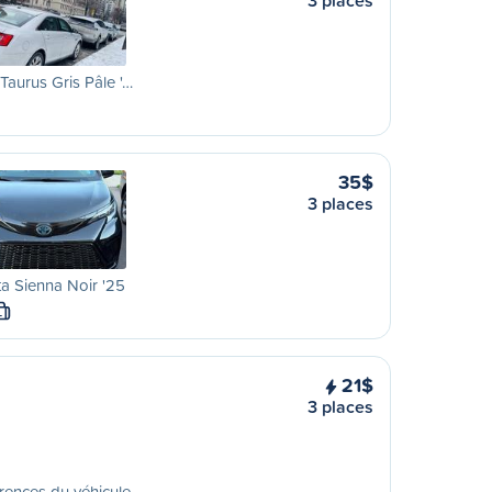
3 places
Taurus Gris Pâle '…
35$
3 places
a Sienna Noir '25
L
21$
3 places
rences du véhicule