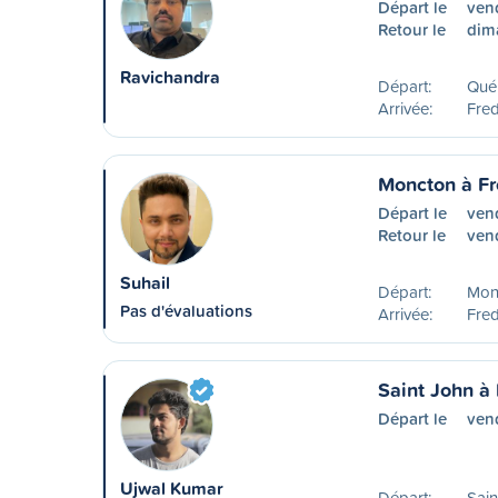
Départ le
ven
Retour le
dim
Ravichandra
Départ:
Qué
Arrivée:
Fred
Moncton à Fr
Départ le
ven
Retour le
ven
Suhail
Départ:
Mon
Pas d'évaluations
Arrivée:
Fred
Saint John à 
Départ le
vend
Ujwal Kumar
Départ:
Sain