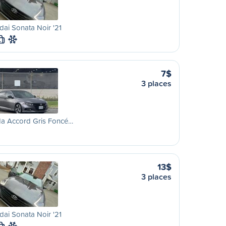
ai Sonata Noir '21
L
7$
3 places
a Accord Gris Foncé…
13$
3 places
ai Sonata Noir '21