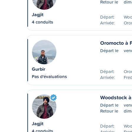
Retour le
dim
Jagjit
Départ:
Woo
4 conduits
Arrivée:
Oro
Oromocto à F
Départ le
ven
Gurbir
Départ:
Oro
Pas d'évaluations
Arrivée:
Fred
Woodstock à 
Départ le
ven
Retour le
dim
Jagjit
Départ:
Woo
4 conduits
Arrivée:
Fred