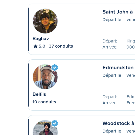
Saint John à 
Départ le
vend
Raghav
Départ:
Kin
5,0
37 conduits
Arrivée:
980 
Edmundston à
Départ le
vend
Belfils
Départ:
Edm
10 conduits
Arrivée:
Fred
Woodstock à
Départ le
ven