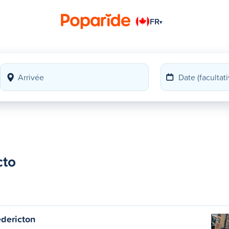
FR
▾
cto
dericton