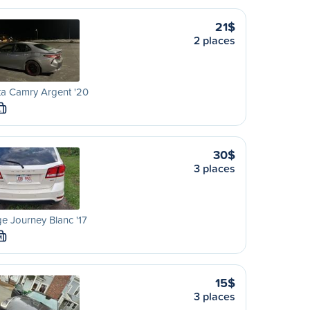
21$
2 places
ta Camry Argent '20
L
30$
3 places
 Journey Blanc '17
M
15$
3 places