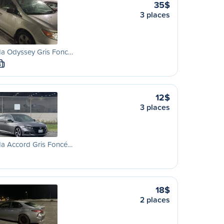
35$
3 places
a Odyssey Gris Fonc…
S
12$
3 places
a Accord Gris Foncé…
18$
2 places