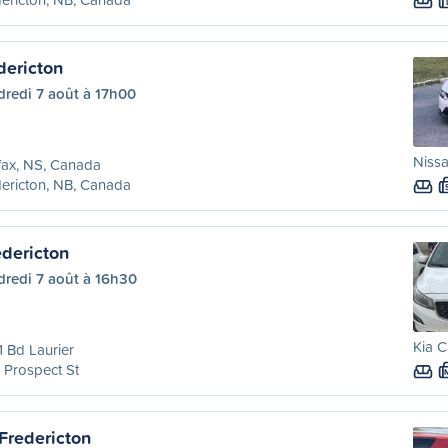
dericton
dredi 7 août à 17h00
Nissa
fax, NS, Canada
ericton, NB, Canada
dericton
dredi 7 août à 16h30
Kia C
 Bd Laurier
 Prospect St
Fredericton