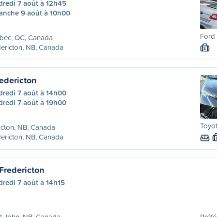
dredi 7 août à 12h45
anche 9 août à 10h00
Ford 
bec, QC, Canada
ericton, NB, Canada
S
edericton
dredi 7 août à 14h00
dredi 7 août à 19h00
Toyot
cton, NB, Canada
ericton, NB, Canada
Fredericton
redi 7 août à 14h15
t John, NB, Canada
Préfé