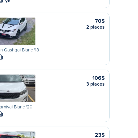
L
70$
2 places
n Qashqai Blanc '18
S
106$
3 places
arnival Blanc '20
M
23$