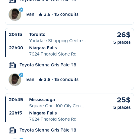
M
Ivan
3,8
15 conduits
26$
20h15
Toronto
Yorkdale Shopping Centre…
5 places
22h00
Niagara Falls
7624 Thorold Stone Rd
Toyota Sienna Gris Pâle '18
M
Ivan
3,8
15 conduits
25$
20h45
Mississauga
Square One, 100 City Cen…
5 places
22h15
Niagara Falls
7624 Thorold Stone Rd
Toyota Sienna Gris Pâle '18
M