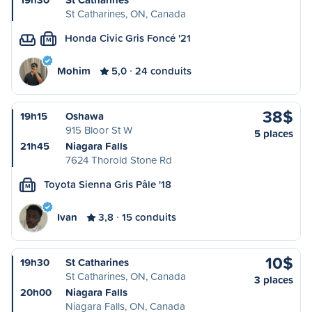
St Catharines, ON, Canada
Honda Civic Gris Foncé '21
M
Mohim
5,0
24 conduits
38$
19h15
Oshawa
915 Bloor St W
5 places
21h45
Niagara Falls
7624 Thorold Stone Rd
Toyota Sienna Gris Pâle '18
M
Ivan
3,8
15 conduits
10$
19h30
St Catharines
St Catharines, ON, Canada
3 places
20h00
Niagara Falls
Niagara Falls, ON, Canada