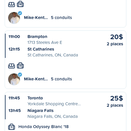
M
Mike-Kent…
5 conduits
20$
11h00
Brampton
1713 Steeles Ave E
2 places
12h15
St Catharines
St Catharines, ON, Canada
M
Mike-Kent…
5 conduits
25$
11h45
Toronto
Yorkdale Shopping Centre…
2 places
13h45
Niagara Falls
Niagara Falls, ON, Canada
Honda Odyssey Blanc '18
S