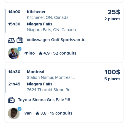
25$
14h00
Kitchener
Kitchener, ON, Canada
2 places
15h30
Niagara Falls
Niagara Falls, ON, Canada
Volkswagen Golf Sportsvan A…
M
Phino
4,9
52 conduits
100$
14h30
Montréal
Station Namur, Montreal,…
5 places
21h45
Niagara Falls
7624 Thorold Stone Rd
Toyota Sienna Gris Pâle '18
M
Ivan
3,8
15 conduits