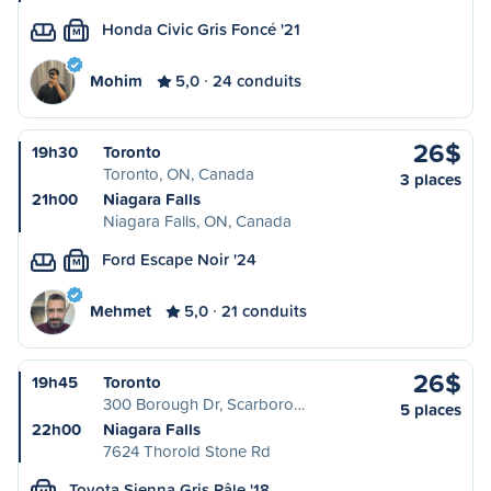
Honda Civic Gris Foncé '21
M
Mohim
5,0
24 conduits
26$
19h30
Toronto
Toronto, ON, Canada
3 places
21h00
Niagara Falls
Niagara Falls, ON, Canada
Ford Escape Noir '24
M
Mehmet
5,0
21 conduits
26$
19h45
Toronto
300 Borough Dr, Scarboro…
5 places
22h00
Niagara Falls
7624 Thorold Stone Rd
Toyota Sienna Gris Pâle '18