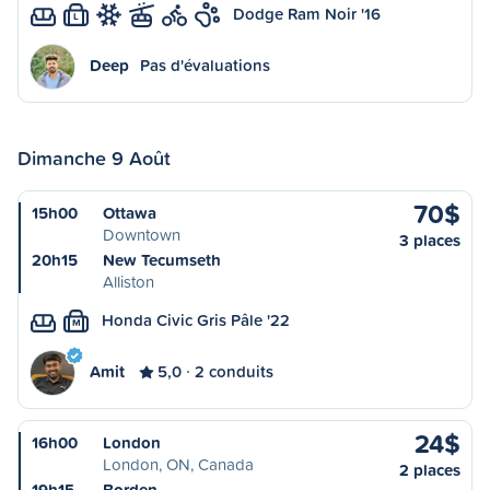
Dodge Ram Noir '16
L
Deep
Pas d'évaluations
Dimanche 9 Août
70$
15h00
Ottawa
Downtown
3 places
20h15
New Tecumseth
Alliston
Honda Civic Gris Pâle '22
M
Amit
5,0
2 conduits
24$
16h00
London
London, ON, Canada
2 places
19h15
Borden