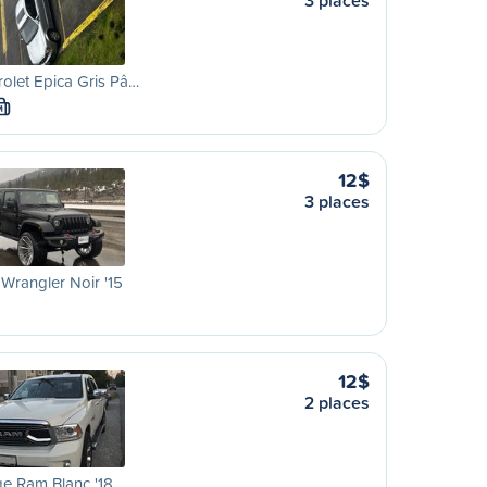
3 places
olet Epica Gris Pâ…
M
12$
3 places
Wrangler Noir '15
12$
2 places
e Ram Blanc '18