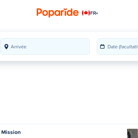
FR
▾
n
 Mission