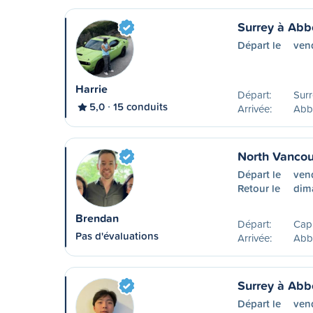
Surrey à Abb
Départ le
ven
Harrie
Départ:
Surr
5,0
15 conduits
Arrivée:
Abb
North Vancou
Départ le
ven
Retour le
dim
Brendan
Départ:
Capi
Pas d'évaluations
Arrivée:
Abb
Surrey à Abb
Départ le
ven