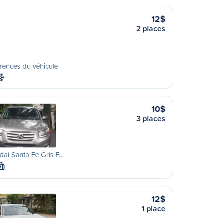
12$
2 places
rences du véhicule
10$
3 places
ai Santa Fe Gris F…
M
12$
1 place