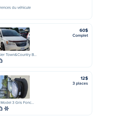
rences du véhicule
60$
Complet
sler Town&Country B…
L
12$
3 places
 Model 3 Gris Fonc…
L