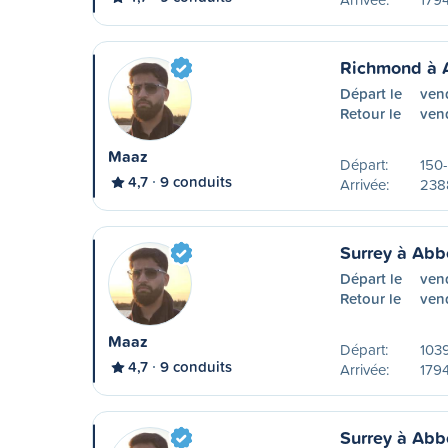
Richmond à 
Départ le
ven
Retour le
vend
Maaz
Départ:
150-
4,7
9 conduits
Arrivée:
238
Surrey à Abb
Départ le
ven
Retour le
ven
Maaz
Départ:
1039
4,7
9 conduits
Arrivée:
179
Surrey à Abb