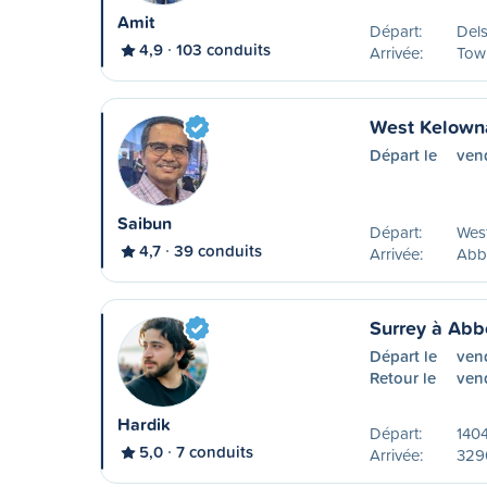
Amit
Départ:
Del
4,9
103 conduits
Arrivée:
Tow
West Kelown
Départ le
ven
Saibun
Départ:
Wes
4,7
39 conduits
Arrivée:
Abb
Surrey à Abb
Départ le
ven
Retour le
ven
Hardik
Départ:
140
5,0
7 conduits
Arrivée:
329