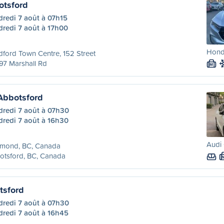
otsford
redi 7 août à 07h15
dredi 7 août à 17h00
Honda
dford Town Centre, 152 Street
97 Marshall Rd
M
Abbotsford
dredi 7 août à 07h30
dredi 7 août à 16h30
Audi 
hmond, BC, Canada
otsford, BC, Canada
tsford
dredi 7 août à 07h30
dredi 7 août à 16h45