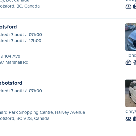
otsford, BC, Canada
otsford
dredi 7 août à 07h00
dredi 7 août à 17h00
Honda
99 104 Ave
97 Marshall Rd
M
bbotsford
dredi 7 août à 07h00
Chry
hard Park Shopping Centre, Harvey Avenue
otsford, BC V2S, Canada