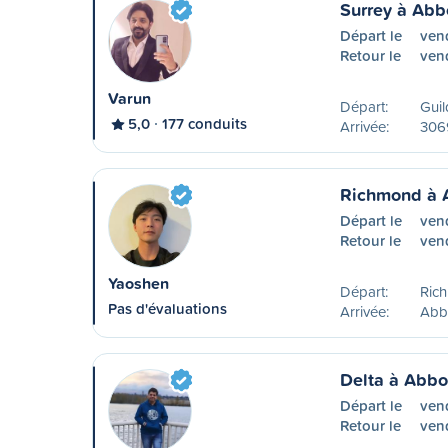
Surrey à Abb
Départ le
vend
Retour le
ven
Varun
Départ:
Guil
5,0
177 conduits
Arrivée:
306
Richmond à 
Départ le
ven
Retour le
ven
Yaoshen
Départ:
Ric
Pas d'évaluations
Arrivée:
Abb
Delta à Abbo
Départ le
ven
Retour le
ven