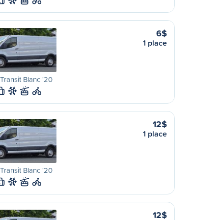
L
6$
1 place
Transit Blanc '20
L
12$
1 place
Transit Blanc '20
L
12$