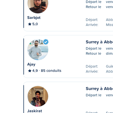
Départ le
ven
Retour le
ven
Sarbjot
Départ:
Abb
5,0
Arrivée:
Miss
Surrey à Abb
Départ le
ven
Retour le
dim
Ajay
Départ:
Guil
4,9
85 conduits
Arrivée:
Abb
Surrey à Abb
Départ le
ven
Jaskirat
Départ:
Surr