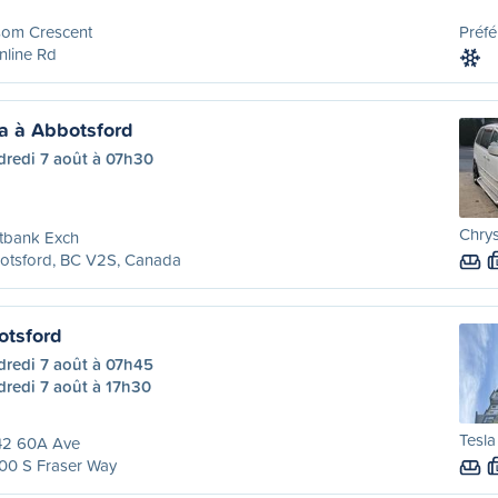
som Crescent
Préfé
nline Rd
a à Abbotsford
dredi 7 août à 07h30
Chry
tbank Exch
otsford, BC V2S, Canada
otsford
dredi 7 août à 07h45
dredi 7 août à 17h30
Tesla
42 60A Ave
00 S Fraser Way