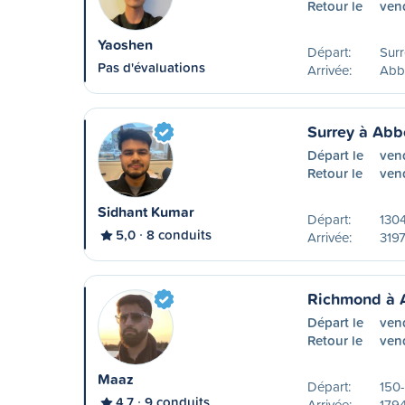
Retour le
ven
Yaoshen
Départ:
Surr
Pas d'évaluations
Arrivée:
Abb
Surrey à Abb
Départ le
ven
Retour le
ven
Sidhant Kumar
Départ:
1304
5,0
8 conduits
Arrivée:
3197
Richmond à 
Départ le
ven
Retour le
ven
Maaz
Départ:
150-
4,7
9 conduits
Arrivée:
179