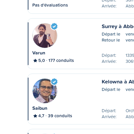
Pas d'évaluations
Arrivée:
Abb
Surrey à Abb
Départ le
ven
Retour le
ven
Varun
Départ:
133
5,0
177 conduits
Arrivée:
306
Kelowna à A
Départ le
ven
Saibun
Départ:
Orc
4,7
39 conduits
Arrivée:
Abb