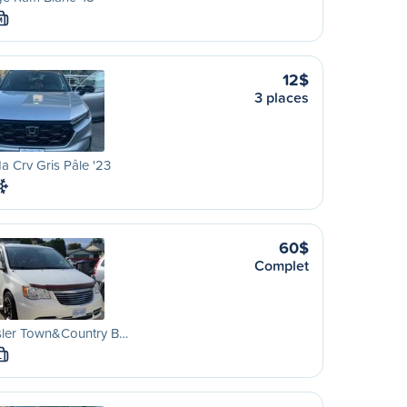
M
12$
3 places
 Crv Gris Pâle '23
60$
Complet
sler Town&Country B…
L