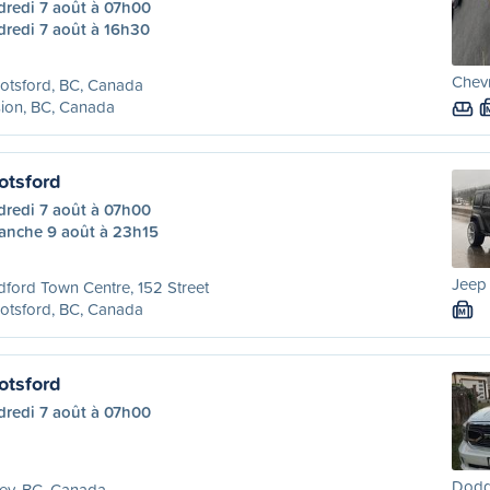
dredi 7 août à 07h00
dredi 7 août à 16h30
Chevr
otsford, BC, Canada
ion, BC, Canada
otsford
dredi 7 août à 07h00
anche 9 août à 23h15
Jeep 
dford Town Centre, 152 Street
otsford, BC, Canada
M
otsford
dredi 7 août à 07h00
Dodg
ey, BC, Canada