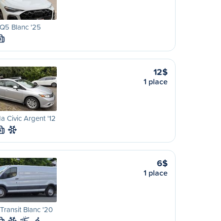
Q5 Blanc '25
M
12$
1 place
 Civic Argent '12
M
6$
1 place
Transit Blanc '20