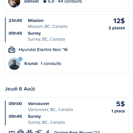
Denver
5,0
44 conduits
12$
23h45
Mission
Mission, BC, Canada
3 places
00h45
Surrey
Surrey, BC, Canada
Hyundai Elantra Noir '16
M
Krunal
1 conduits
Jeudi 6 Août
5$
05h00
Vancouver
Vancouver, BC, Canada
1 place
05h45
Surrey
Surrey, BC, Canada
Dodge Ram Rouge '22