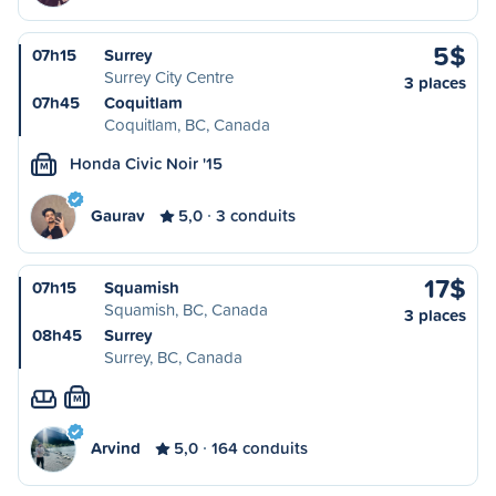
5$
07h15
Surrey
Surrey City Centre
3 places
07h45
Coquitlam
Coquitlam, BC, Canada
Honda Civic Noir '15
M
Gaurav
5,0
3 conduits
17$
07h15
Squamish
Squamish, BC, Canada
3 places
08h45
Surrey
Surrey, BC, Canada
M
Arvind
5,0
164 conduits