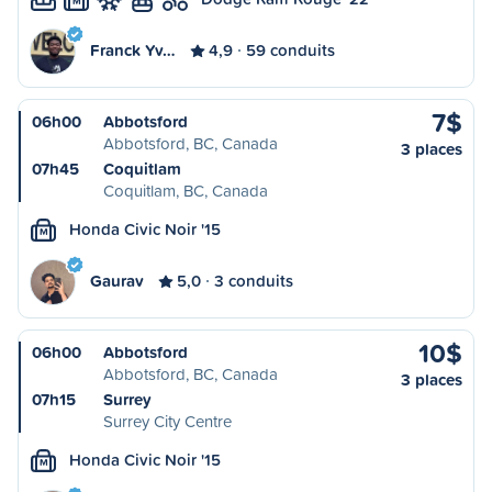
M
Franck Yv…
4,9
59 conduits
7$
06h00
Abbotsford
Abbotsford, BC, Canada
3 places
07h45
Coquitlam
Coquitlam, BC, Canada
Honda Civic Noir '15
M
Gaurav
5,0
3 conduits
10$
06h00
Abbotsford
Abbotsford, BC, Canada
3 places
07h15
Surrey
Surrey City Centre
Honda Civic Noir '15
M