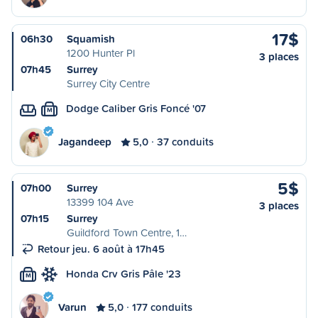
17$
06h30
Squamish
1200 Hunter Pl
3 places
07h45
Surrey
Surrey City Centre
Dodge Caliber Gris Foncé '07
M
Jagandeep
5,0
37 conduits
5$
07h00
Surrey
13399 104 Ave
3 places
07h15
Surrey
Guildford Town Centre, 1…
Retour jeu. 6 août à 17h45
Honda Crv Gris Pâle '23
M
Varun
5,0
177 conduits