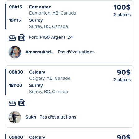
100$
08h15
Edmonton
Edmonton, AB, Canada
2 places
19h15
Surrey
Surrey, BC, Canada
Ford F150 Argent '24
M
Amansukhd…
Pas d'évaluations
90$
08h30
Calgary
Calgary, AB, Canada
2 places
18h00
Surrey
Surrey, BC, Canada
M
Sukh
Pas d'évaluations
90$
09h00
Calgary