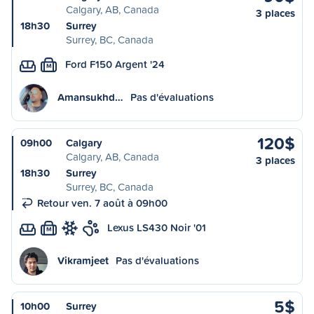
Calgary, AB, Canada
3 places
18h30
Surrey
Surrey, BC, Canada
Ford F150 Argent '24
M
Amansukhd…
Pas d'évaluations
120$
09h00
Calgary
Calgary, AB, Canada
3 places
18h30
Surrey
Surrey, BC, Canada
Retour ven. 7 août à 09h00
Lexus LS430 Noir '01
M
Vikramjeet
Pas d'évaluations
5$
10h00
Surrey