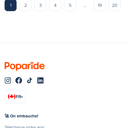
1
2
3
4
5
...
19
20
FR
▾
🚀 On embauche!
Télécharge notre app