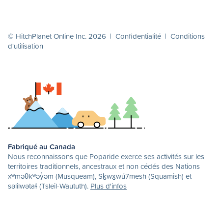
© HitchPlanet Online Inc. 2026 |
Confidentialité
|
Conditions
d'utilisation
Fabriqué au Canada
Nous reconnaissons que Poparide exerce ses activités sur les
territoires traditionnels, ancestraux et non cédés des Nations
xʷməθkʷəy̓əm (Musqueam), Sḵwx̱wú7mesh (Squamish) et
səlilwətaɬ (Tsleil-Waututh).
Plus d'infos