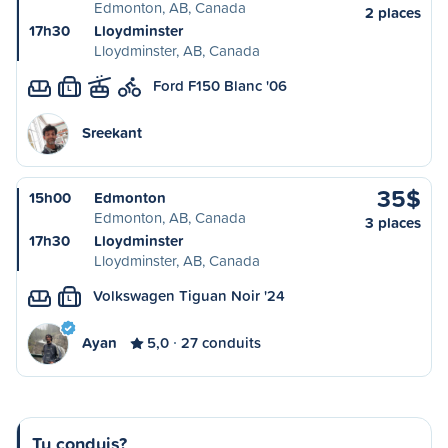
Edmonton, AB, Canada
2 places
17h30
Lloydminster
Lloydminster, AB, Canada
Ford F150 Blanc '06
L
Sreekant
35$
15h00
Edmonton
Edmonton, AB, Canada
3 places
17h30
Lloydminster
Lloydminster, AB, Canada
Volkswagen Tiguan Noir '24
L
Ayan
5,0
27 conduits
Tu conduis?