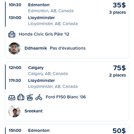
35$
10h30
Edmonton
Edmonton, AB, Canada
3 places
13h00
Lloydminster
Lloydminster, AB, Canada
Honda Civic Gris Pâle '12
M
Ddhaarmik
Pas d'évaluations
75$
12h00
Calgary
Calgary, AB, Canada
2 places
17h30
Lloydminster
Lloydminster, AB, Canada
Ford F150 Blanc '06
L
Sreekant
50$
15h00
Edmonton