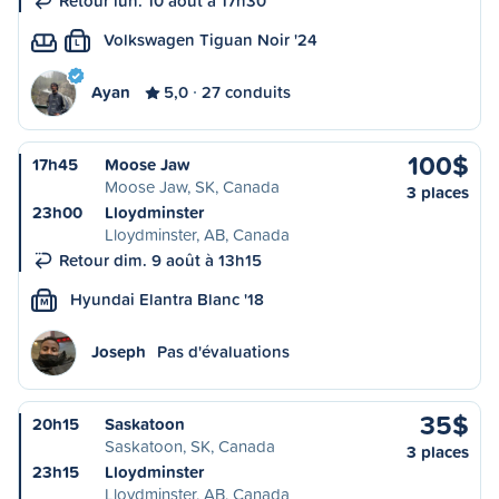
Retour lun. 10 août à 17h30
Volkswagen Tiguan Noir '24
L
Ayan
5,0
27 conduits
100$
17h45
Moose Jaw
Moose Jaw, SK, Canada
3 places
23h00
Lloydminster
Lloydminster, AB, Canada
Retour dim. 9 août à 13h15
Hyundai Elantra Blanc '18
M
Joseph
Pas d'évaluations
35$
20h15
Saskatoon
Saskatoon, SK, Canada
3 places
23h15
Lloydminster
Lloydminster, AB, Canada