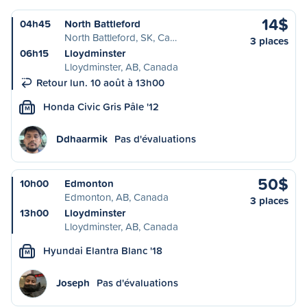
14$
04h45
North Battleford
North Battleford, SK, Ca…
3 places
06h15
Lloydminster
Lloydminster, AB, Canada
Retour lun. 10 août à 13h00
Honda Civic Gris Pâle '12
M
Ddhaarmik
Pas d'évaluations
50$
10h00
Edmonton
Edmonton, AB, Canada
3 places
13h00
Lloydminster
Lloydminster, AB, Canada
Hyundai Elantra Blanc '18
M
Joseph
Pas d'évaluations