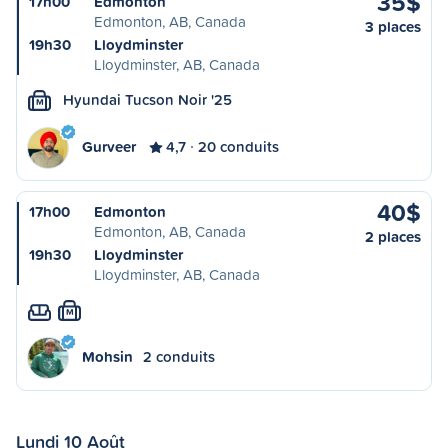
35$
17h00
Edmonton
Edmonton, AB, Canada
3 places
19h30
Lloydminster
Lloydminster, AB, Canada
Hyundai Tucson Noir '25
M
Gurveer
4,7
20 conduits
40$
17h00
Edmonton
Edmonton, AB, Canada
2 places
19h30
Lloydminster
Lloydminster, AB, Canada
M
Mohsin
2 conduits
Lundi 10 Août