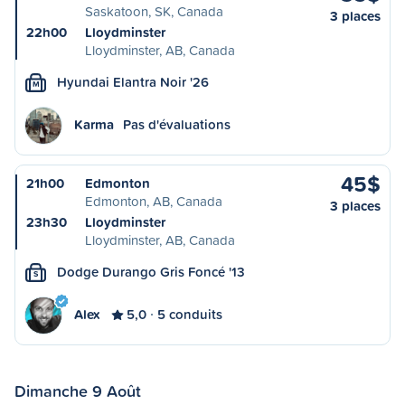
Saskatoon, SK, Canada
3 places
22h00
Lloydminster
Lloydminster, AB, Canada
Hyundai Elantra Noir '26
M
Karma
Pas d'évaluations
45$
21h00
Edmonton
Edmonton, AB, Canada
3 places
23h30
Lloydminster
Lloydminster, AB, Canada
Dodge Durango Gris Foncé '13
S
Alex
5,0
5 conduits
Dimanche 9 Août