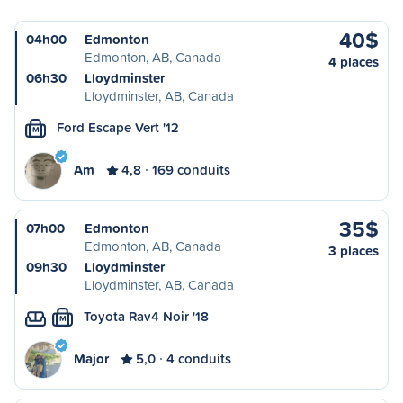
40$
04h00
Edmonton
Edmonton, AB, Canada
4 places
06h30
Lloydminster
Lloydminster, AB, Canada
Ford Escape Vert '12
M
Am
4,8
169 conduits
35$
07h00
Edmonton
Edmonton, AB, Canada
3 places
09h30
Lloydminster
Lloydminster, AB, Canada
Toyota Rav4 Noir '18
M
Major
5,0
4 conduits