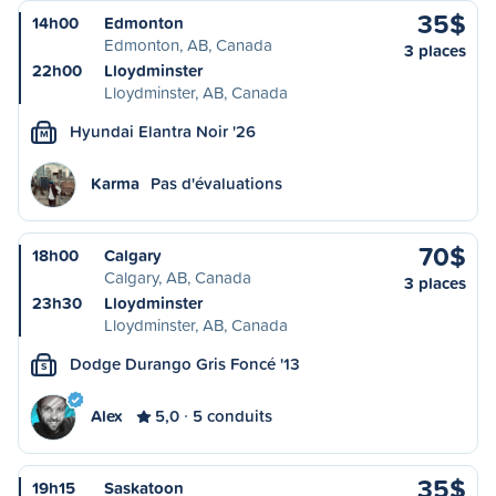
35$
14h00
Edmonton
Edmonton, AB, Canada
3 places
22h00
Lloydminster
Lloydminster, AB, Canada
Hyundai Elantra Noir '26
M
Karma
Pas d'évaluations
70$
18h00
Calgary
Calgary, AB, Canada
3 places
23h30
Lloydminster
Lloydminster, AB, Canada
Dodge Durango Gris Foncé '13
S
Alex
5,0
5 conduits
35$
19h15
Saskatoon