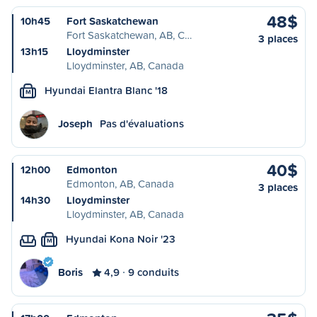
48$
10h45
Fort Saskatchewan
Fort Saskatchewan, AB, C…
3 places
13h15
Lloydminster
Lloydminster, AB, Canada
Hyundai Elantra Blanc '18
M
Joseph
Pas d'évaluations
40$
12h00
Edmonton
Edmonton, AB, Canada
3 places
14h30
Lloydminster
Lloydminster, AB, Canada
Hyundai Kona Noir '23
M
Boris
4,9
9 conduits