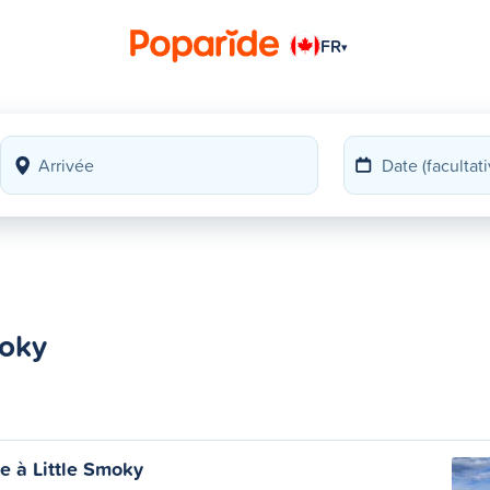
FR
▾
moky
e à Little Smoky