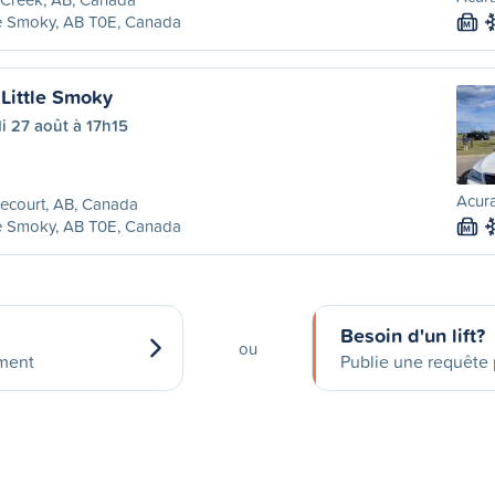
le Smoky, AB T0E, Canada
M
 Little Smoky
i 27 août à 17h15
Acura
ecourt, AB, Canada
le Smoky, AB T0E, Canada
M
Besoin d'un lift?
ou
ement
Publie une requête p