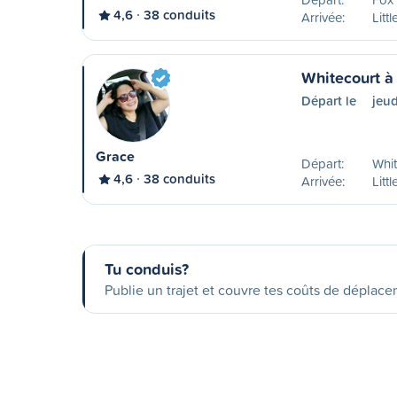
4,6
38 conduits
Arrivée:
Litt
Whitecourt à
Départ le
jeud
Grace
Départ:
Whit
4,6
38 conduits
Arrivée:
Litt
Tu conduis?
Publie un trajet et couvre tes coûts de déplac