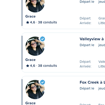
Départ le
jeud
Grace
Départ:
Gran
4,6
38 conduits
Arrivée:
Litt
Valleyview à
Départ le
jeud
Grace
Départ:
Vall
4,6
38 conduits
Arrivée:
Litt
Fox Creek à 
Départ le
jeud
Grace
Départ:
Fox