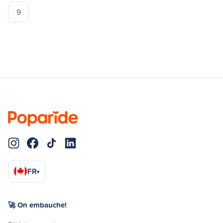
9
FR
▾
🚀 On embauche!