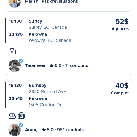
Harish
Pas d'évaluations
52$
18h30
Surrey
Surrey, BC, Canada
4 places
22h30
Kelowna
Kelowna, BC, Canada
M
Taranveer
5,0
11 conduits
40$
19h30
Burnaby
2830 Norland Ave
Complet
23h45
Kelowna
1505 Gordon Dr
M
Anooj
5,0
951 conduits