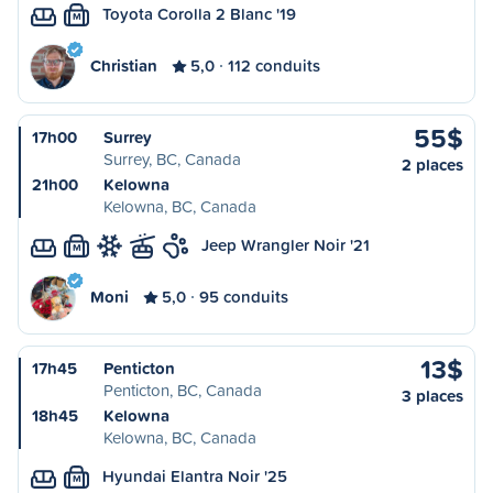
Toyota Corolla 2 Blanc '19
M
Christian
5,0
112 conduits
55$
17h00
Surrey
Surrey, BC, Canada
2 places
21h00
Kelowna
Kelowna, BC, Canada
Jeep Wrangler Noir '21
M
Moni
5,0
95 conduits
13$
17h45
Penticton
Penticton, BC, Canada
3 places
18h45
Kelowna
Kelowna, BC, Canada
Hyundai Elantra Noir '25
M