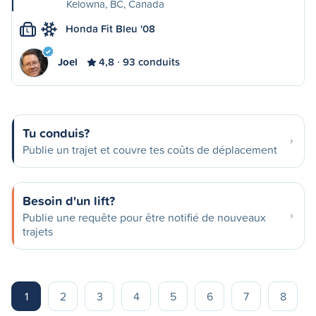
Kelowna, BC, Canada
Honda Fit Bleu '08
L
Joel
4,8
93 conduits
Tu conduis?
Publie un trajet et couvre tes coûts de déplacement
Besoin d'un lift?
Publie une requête pour être notifié de nouveaux
trajets
1
2
3
4
5
6
7
8