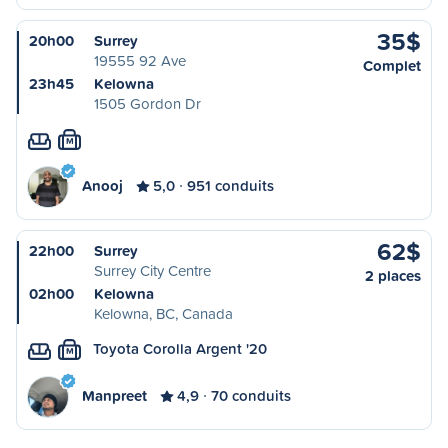
35$
20h00
Surrey
19555 92 Ave
Complet
23h45
Kelowna
1505 Gordon Dr
M
Anooj
5,0
951 conduits
62$
22h00
Surrey
Surrey City Centre
2 places
02h00
Kelowna
Kelowna, BC, Canada
Toyota Corolla Argent '20
M
Manpreet
4,9
70 conduits