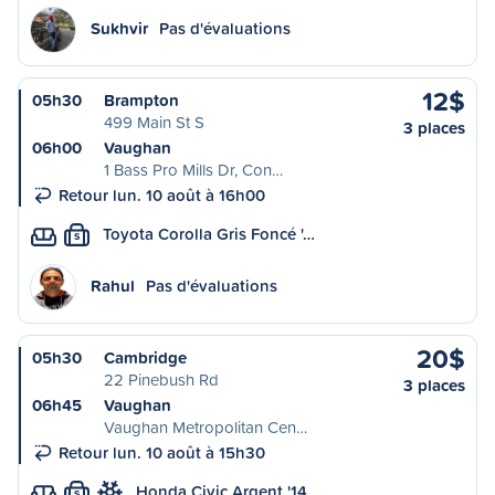
Sukhvir
Pas d'évaluations
12$
05h30
Brampton
499 Main St S
3 places
06h00
Vaughan
1 Bass Pro Mills Dr, Con…
Retour lun. 10 août à 16h00
Toyota Corolla Gris Foncé '…
S
Rahul
Pas d'évaluations
20$
05h30
Cambridge
22 Pinebush Rd
3 places
06h45
Vaughan
Vaughan Metropolitan Cen…
Retour lun. 10 août à 15h30
Honda Civic Argent '14
S