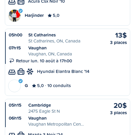
Acura Csx Noir '10
M
Harjinder
5,0
13$
05h00
St Catharines
St Catharines, ON, Canada
3 places
07h15
Vaughan
Vaughan, ON, Canada
Retour lun. 10 août à 17h00
Hyundai Elantra Blanc '14
M
G
5,0
10 conduits
20$
05h15
Cambridge
2475 Eagle St N
3 places
06h15
Vaughan
Vaughan Metropolitan Cen…
Mazda 3 Noir '24