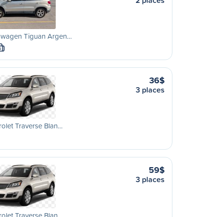
2 places
swagen Tiguan Argen…
S
36$
3 places
olet Traverse Blan…
59$
3 places
olet Traverse Blan…