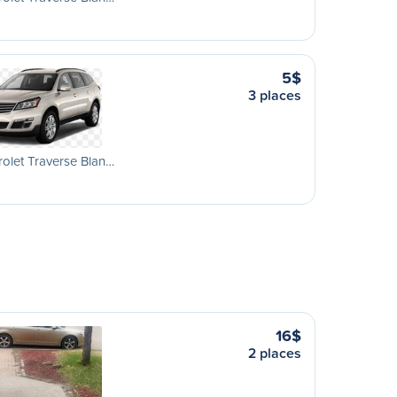
5$
3 places
olet Traverse Blan…
16$
2 places