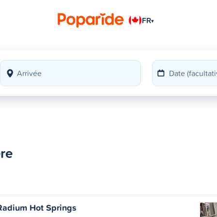
FR
▾
ere
Radium Hot Springs