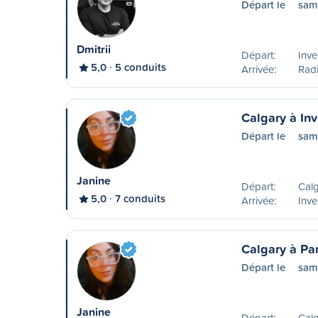
Départ le
sam
Dmitrii
Départ:
Inve
5,0
5 conduits
Arrivée:
Rad
Calgary à In
Départ le
sam
Janine
Départ:
Calg
5,0
7 conduits
Arrivée:
Inve
Calgary à P
Départ le
sam
Janine
Départ:
Calg