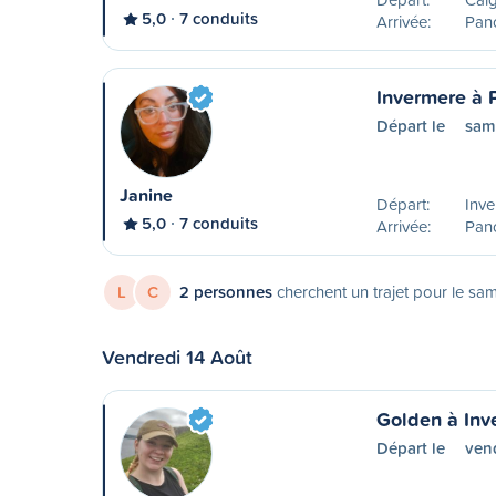
5,0
7 conduits
Arrivée:
Pano
Invermere à
Départ le
sam
Janine
Départ:
Inve
5,0
7 conduits
Arrivée:
Pano
L
C
2 personnes
cherchent un trajet pour le sa
Vendredi 14 Août
Golden à Inv
Départ le
ven