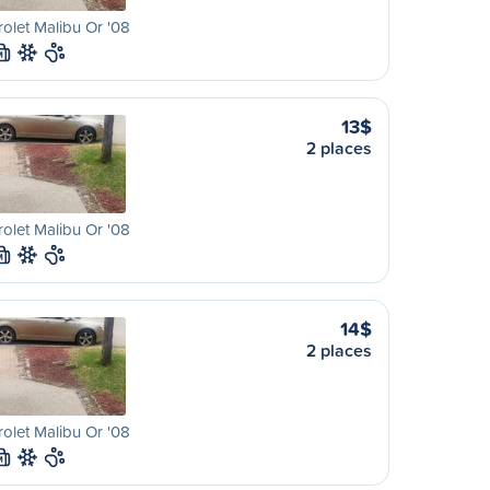
olet Malibu Or '08
M
13$
2 places
olet Malibu Or '08
M
14$
2 places
olet Malibu Or '08
M