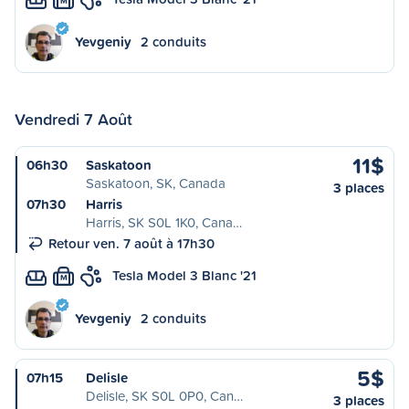
M
Yevgeniy
2 conduits
Vendredi 7 Août
11$
06h30
Saskatoon
Saskatoon, SK, Canada
3 places
07h30
Harris
Harris, SK S0L 1K0, Cana…
Retour ven. 7 août à 17h30
Tesla Model 3 Blanc '21
M
Yevgeniy
2 conduits
5$
07h15
Delisle
Delisle, SK S0L 0P0, Can…
3 places