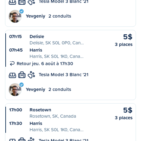
Tesla Model 3 Blanc '21
M
Yevgeniy
2 conduits
5$
07h15
Delisle
Delisle, SK S0L 0P0, Can…
3 places
07h45
Harris
Harris, SK S0L 1K0, Cana…
Retour jeu. 6 août à 17h30
Tesla Model 3 Blanc '21
M
Yevgeniy
2 conduits
5$
17h00
Rosetown
Rosetown, SK, Canada
3 places
17h30
Harris
Harris, SK S0L 1K0, Cana…
Tesla Model 3 Blanc '21