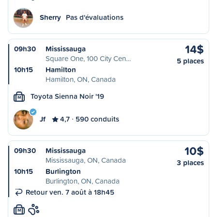
Sherry
Pas d'évaluations
14$
09h30
Mississauga
Square One, 100 City Cen…
5 places
10h15
Hamilton
Hamilton, ON, Canada
Toyota Sienna Noir '19
M
Jf
4,7
590 conduits
10$
09h30
Mississauga
Mississauga, ON, Canada
3 places
10h15
Burlington
Burlington, ON, Canada
Retour ven. 7 août à 18h45
M