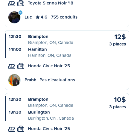
Toyota Sienna Noir '18
M
Luc
4,6
755 conduits
12$
12h30
Brampton
Brampton, ON, Canada
3 places
14h00
Hamilton
Hamilton, ON, Canada
Honda Civic Noir '25
M
Prabh
Pas d'évaluations
10$
12h30
Brampton
Brampton, ON, Canada
3 places
13h30
Burlington
Burlington, ON, Canada
Honda Civic Noir '25
M