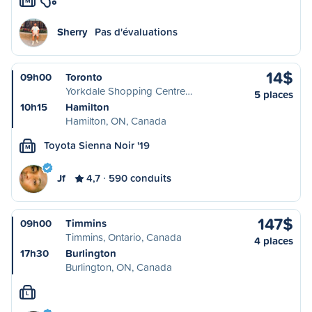
M
Sherry
Pas d'évaluations
14$
09h00
Toronto
Yorkdale Shopping Centre…
5 places
10h15
Hamilton
Hamilton, ON, Canada
Toyota Sienna Noir '19
M
Jf
4,7
590 conduits
147$
09h00
Timmins
Timmins, Ontario, Canada
4 places
17h30
Burlington
Burlington, ON, Canada
L