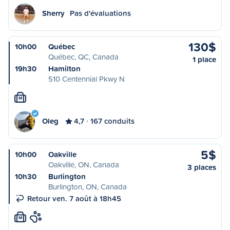
Sherry
Pas d'évaluations
130$
10h00
Québec
Québec, QC, Canada
1 place
19h30
Hamilton
510 Centennial Pkwy N
M
Oleg
4,7
167 conduits
5$
10h00
Oakville
Oakville, ON, Canada
3 places
10h30
Burlington
Burlington, ON, Canada
Retour ven. 7 août à 18h45
M