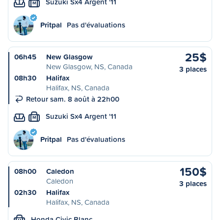
Suzuki Sx4 Argent '11
M
Pritpal
Pas d'évaluations
25$
06h45
New Glasgow
New Glasgow, NS, Canada
3 places
08h30
Halifax
Halifax, NS, Canada
Retour sam. 8 août à 22h00
Suzuki Sx4 Argent '11
M
Pritpal
Pas d'évaluations
150$
08h00
Caledon
Caledon
3 places
02h30
Halifax
Halifax, NS, Canada
Honda Civic Blanc