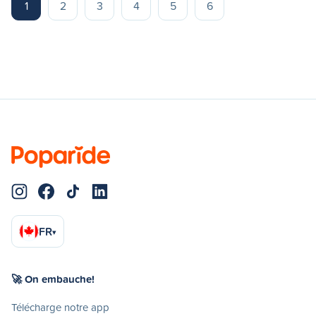
1
2
3
4
5
6
FR
▾
🚀 On embauche!
Télécharge notre app