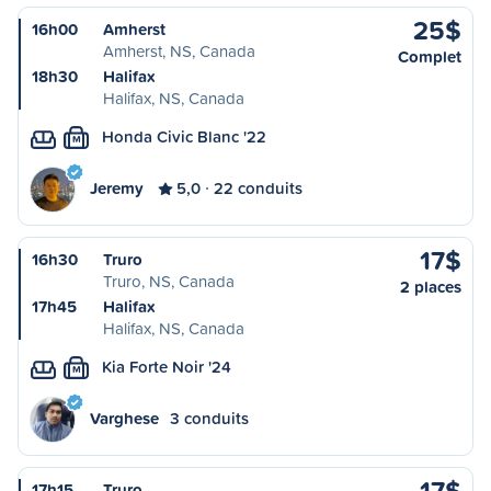
25$
16h00
Amherst
Amherst, NS, Canada
Complet
18h30
Halifax
Halifax, NS, Canada
Honda Civic Blanc '22
M
Jeremy
5,0
22 conduits
17$
16h30
Truro
Truro, NS, Canada
2 places
17h45
Halifax
Halifax, NS, Canada
Kia Forte Noir '24
M
Varghese
3 conduits
17$
17h15
Truro