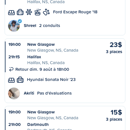
Halifax, NS, Canada
Ford Escape Rouge '18
L
Shreel
2 conduits
23$
19h00
New Glasgow
New Glasgow, NS, Canada
3 places
21h15
Halifax
Halifax, NS, Canada
Retour dim. 9 août à 18h00
Hyundai Sonata Noir '23
M
Akriti
Pas d'évaluations
15$
19h00
New Glasgow
New Glasgow, NS, Canada
3 places
21h00
Dartmouth