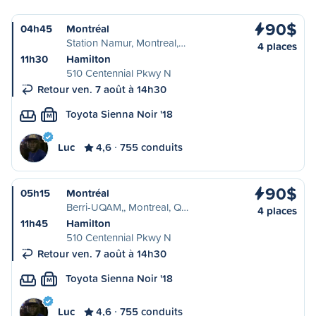
90$
04h45
Montréal
Station Namur, Montreal,…
4 places
11h30
Hamilton
510 Centennial Pkwy N
Retour ven. 7 août à 14h30
Toyota Sienna Noir '18
M
Luc
4,6
755 conduits
90$
05h15
Montréal
Berri-UQAM,, Montreal, Q…
4 places
11h45
Hamilton
510 Centennial Pkwy N
Retour ven. 7 août à 14h30
Toyota Sienna Noir '18
M
Luc
4,6
755 conduits