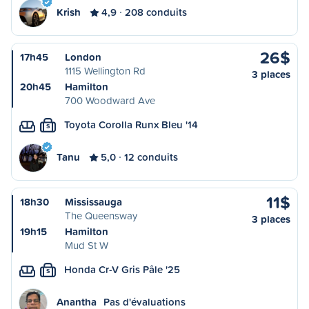
Krish
4,9
208 conduits
26$
17h45
London
1115 Wellington Rd
3 places
20h45
Hamilton
700 Woodward Ave
Toyota Corolla Runx Bleu '14
S
Tanu
5,0
12 conduits
11$
18h30
Mississauga
The Queensway
3 places
19h15
Hamilton
Mud St W
Honda Cr-V Gris Pâle '25
S
Anantha
Pas d'évaluations