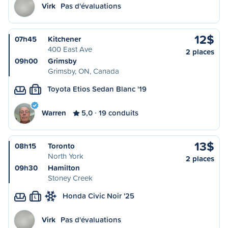
Virk
Pas d'évaluations
12$
07h45
Kitchener
400 East Ave
2 places
09h00
Grimsby
Grimsby, ON, Canada
Toyota Etios Sedan Blanc '19
S
Warren
5,0
19 conduits
13$
08h15
Toronto
North York
2 places
09h30
Hamilton
Stoney Creek
Honda Civic Noir '25
L
Virk
Pas d'évaluations