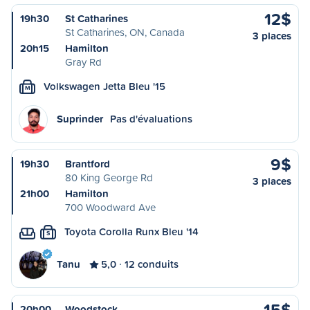
12$
19h30
St Catharines
St Catharines, ON, Canada
3 places
20h15
Hamilton
Gray Rd
Volkswagen Jetta Bleu '15
M
Suprinder
Pas d'évaluations
9$
19h30
Brantford
80 King George Rd
3 places
21h00
Hamilton
700 Woodward Ave
Toyota Corolla Runx Bleu '14
S
Tanu
5,0
12 conduits
15$
20h00
Woodstock