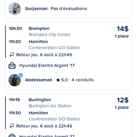
Gurjasman
Pas d'évaluations
14$
10h30
Brampton
Bramalea City Centre
1 place
11h30
Hamilton
Confederation GO Station
Retour jeu. 6 août à 22h45
Hyundai Elantra Argent '17
M
Abdessamad
5,0
4 conduits
12$
11h15
Burlington
Burlington Go Station
1 place
11h30
Hamilton
Confederation GO Station
Retour jeu. 6 août à 22h45
Hyundai Elantra Argent '17