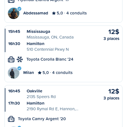
M
Abdessamad
5,0
4 conduits
12$
15h45
Mississauga
Mississauga, ON, Canada
3 places
16h30
Hamilton
510 Centennial Pkwy N
Toyota Corolla Blanc '24
M
Milan
5,0
4 conduits
12$
16h45
Oakville
2135 Speers Rd
3 places
17h30
Hamilton
2190 Rymal Rd E, Hannon,…
Toyota Camry Argent '20
S