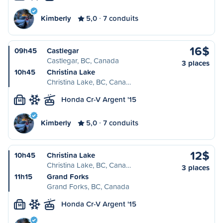
Kimberly
5,0
7 conduits
16$
09h45
Castlegar
Castlegar, BC, Canada
3 places
10h45
Christina Lake
Christina Lake, BC, Cana…
Honda Cr-V Argent '15
M
Kimberly
5,0
7 conduits
12$
10h45
Christina Lake
Christina Lake, BC, Cana…
3 places
11h15
Grand Forks
Grand Forks, BC, Canada
Honda Cr-V Argent '15
M