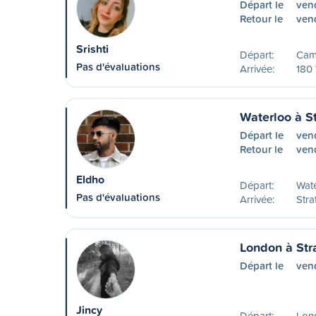
Départ le
ven
Retour le
ven
Srishti
Départ:
Cam
Pas d'évaluations
Arrivée:
180 
Waterloo à St
Départ le
ven
Retour le
ven
Eldho
Départ:
Wat
Pas d'évaluations
Arrivée:
Stra
London à Str
Départ le
ven
Jincy
Départ:
Lon