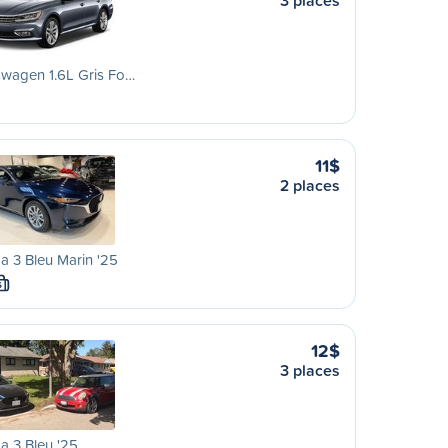
3 places
swagen 1.6L Gris Fo…
11$
2 places
 3 Bleu Marin '25
S
12$
3 places
 3 Bleu '25