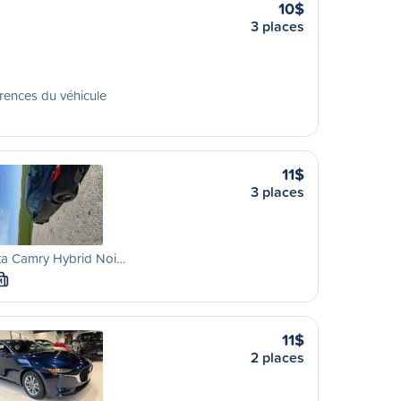
10$
3 places
rences du véhicule
11$
3 places
ta Camry Hybrid Noi…
M
11$
2 places