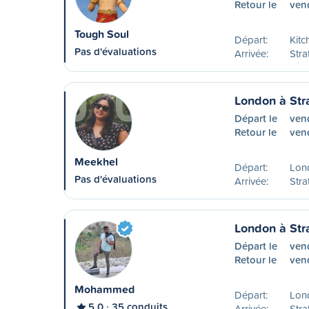
Retour le
ven
Tough Soul
Départ:
Kitc
Pas d'évaluations
Arrivée:
Stra
London à Str
Départ le
ven
Retour le
ven
Meekhel
Départ:
Lon
Pas d'évaluations
Arrivée:
Stra
London à Str
Départ le
ven
Retour le
ven
Mohammed
Départ:
Lon
5,0
35 conduits
Arrivée:
Stra