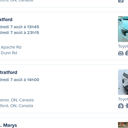
S
atford
dredi 7 août à 13h45
dredi 7 août à 23h15
Toyot
 Apache Rd
 Dunn Rd
tratford
dredi 7 août à 14h00
Toyot
hener, ON, Canada
tford, ON, Canada
L
t. Marys