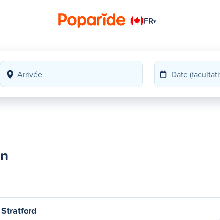
FR
▾
on
Stratford