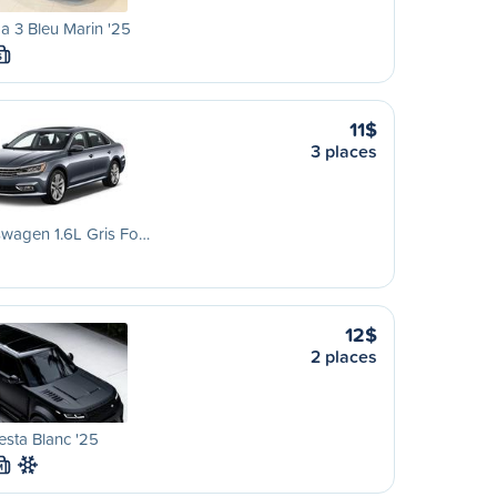
 3 Bleu Marin '25
S
11$
3 places
swagen 1.6L Gris Fo…
12$
2 places
esta Blanc '25
M