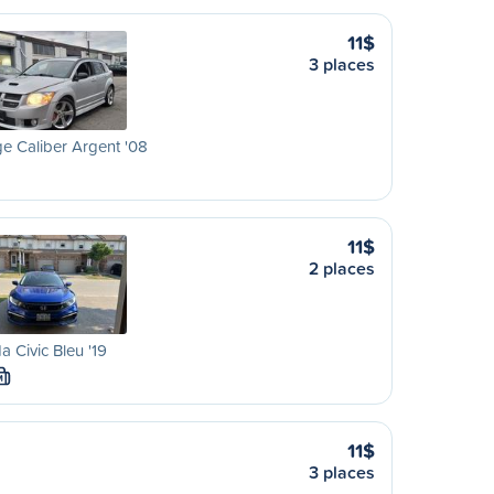
11$
3 places
 Caliber Argent '08
11$
2 places
 Civic Bleu '19
M
11$
3 places