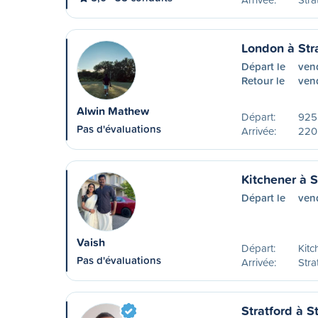
London à Str
Départ le
ven
Retour le
ven
Alwin Mathew
Départ:
925
Pas d'évaluations
Arrivée:
220
Kitchener à S
Départ le
ven
Vaish
Départ:
Kitc
Pas d'évaluations
Arrivée:
Stra
Stratford à S