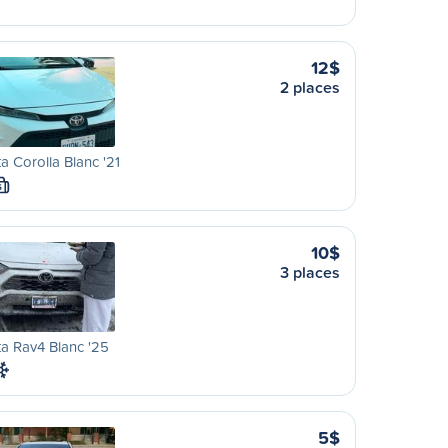
12$
2 places
a Corolla Blanc '21
S
10$
3 places
a Rav4 Blanc '25
5$