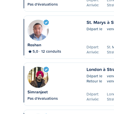
Pas d'évaluations
Arrivée:
Stra
St. Marys à S
Départ le
ven
Roshan
Départ:
St. 
5,0
12 conduits
Arrivée:
Stra
London à Str
Départ le
ven
Retour le
vend
Simranjeet
Départ:
Lon
Pas d'évaluations
Arrivée:
Stra