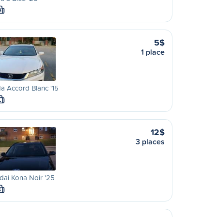
M
5$
1 place
a Accord Blanc '15
L
12$
3 places
ai Kona Noir '25
S