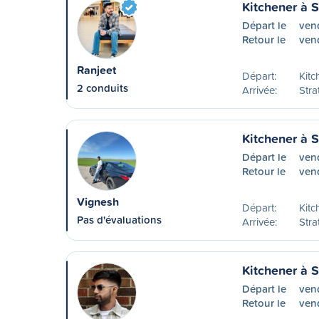
Kitchener à S
Départ le
ven
Retour le
ven
Ranjeet
Départ:
Kitc
2 conduits
Arrivée:
Stra
Kitchener à S
Départ le
ven
Retour le
vend
Vignesh
Départ:
Kitc
Pas d'évaluations
Arrivée:
Stra
Kitchener à S
Départ le
ven
Retour le
ven