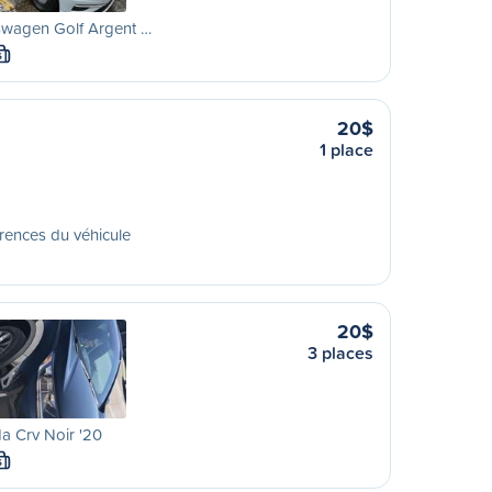
swagen Golf Argent …
S
20$
1 place
rences du véhicule
20$
3 places
a Crv Noir '20
S