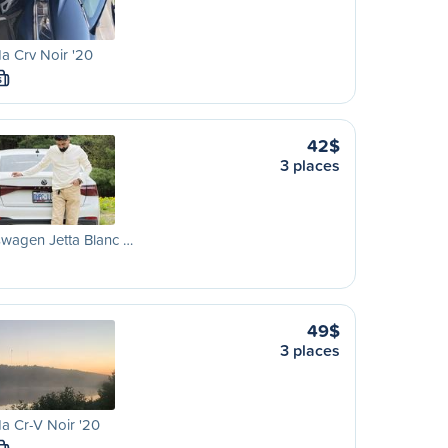
a Crv Noir '20
S
42$
3 places
wagen Jetta Blanc …
49$
3 places
a Cr-V Noir '20