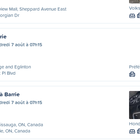
Volk
view Mall, Sheppard Avenue East
orgian Dr
rie
redi 7 août à 07h15
e and Eglinton
Préfé
 Pl Blvd
M
à Barrie
redi 7 août à 07h15
Hond
sissauga, ON, Canada
ie, ON, Canada