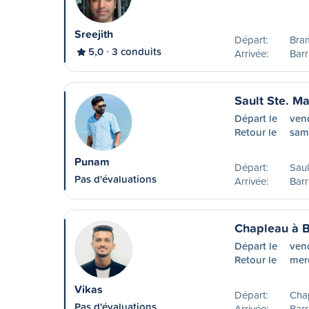
Sreejith
Départ:
Bra
5,0
3 conduits
Arrivée:
Barr
Sault Ste. Ma
Départ le
ven
Retour le
sam
Punam
Départ:
Saul
Pas d'évaluations
Arrivée:
Barr
Chapleau à B
Départ le
ven
Retour le
mer
Vikas
Départ:
Cha
Pas d'évaluations
Arrivée:
Barr