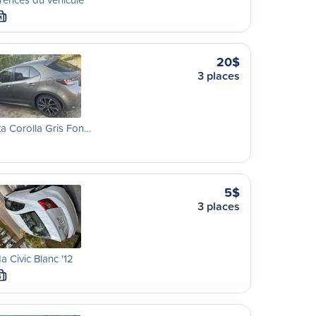
M
20$
3 places
a Corolla Gris Fon…
5$
3 places
 Civic Blanc '12
S