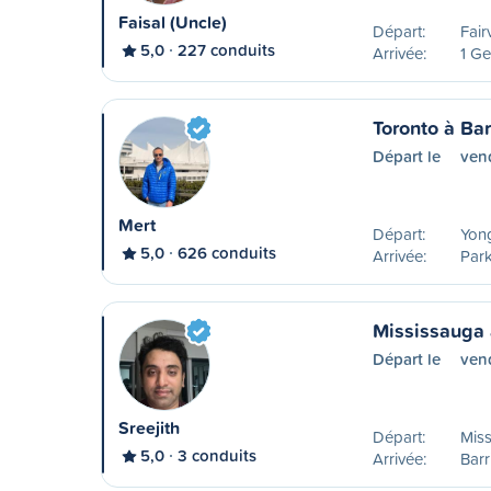
Faisal (Uncle)
Départ:
Fair
5,0
227 conduits
Arrivée:
1 Ge
Toronto à Bar
Départ le
vend
Mert
Départ:
Yong
5,0
626 conduits
Arrivée:
Park
Mississauga 
Départ le
vend
Sreejith
Départ:
Mis
5,0
3 conduits
Arrivée:
Barr