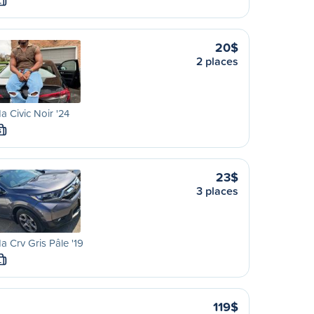
L
20$
2 places
 Civic Noir '24
S
23$
3 places
 Crv Gris Pâle '19
L
119$