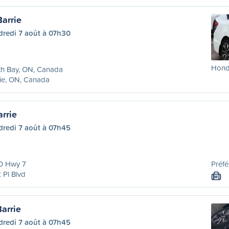
arrie
dredi 7 août à 07h30
Honda
th Bay, ON, Canada
ie, ON, Canada
rrie
dredi 7 août à 07h45
0 Hwy 7
Préfé
 Pl Blvd
M
arrie
dredi 7 août à 07h45