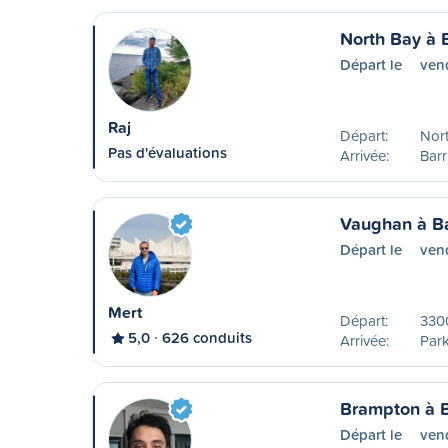
North Bay à B
Départ le
ven
Raj
Départ:
Nor
Pas d'évaluations
Arrivée:
Barr
Vaughan à Ba
Départ le
ven
Mert
Départ:
330
5,0
626 conduits
Arrivée:
Park
Brampton à B
Départ le
ven