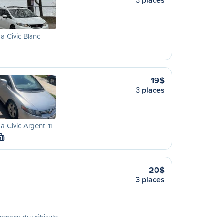
3 places
 Civic Blanc
19$
3 places
 Civic Argent '11
M
20$
3 places
rences du véhicule