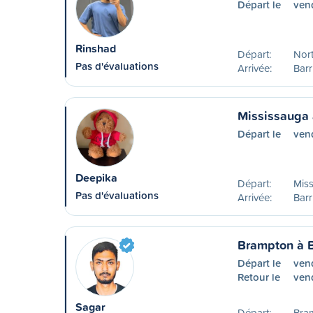
Départ le
ven
Rinshad
Départ:
Nor
Pas d'évaluations
Arrivée:
Barr
Mississauga 
Départ le
ven
Deepika
Départ:
Mis
Pas d'évaluations
Arrivée:
Barr
Brampton à B
Départ le
ven
Retour le
vend
Sagar
Départ:
Bra