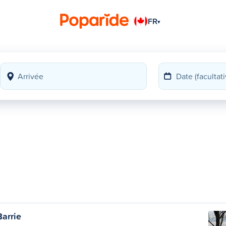
FR
▾
arrie