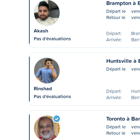
Brampton à B
Départ le
ven
Retour le
ven
Akash
Départ:
Bra
Pas d'évaluations
Arrivée:
Barr
Huntsville à 
Départ le
ven
Rinshad
Départ:
Hunt
Pas d'évaluations
Arrivée:
Barr
Toronto à Bar
Départ le
ven
Retour le
ven