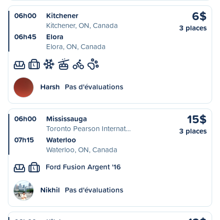
6$
06h00
Kitchener
Kitchener, ON, Canada
3 places
06h45
Elora
Elora, ON, Canada
L
Harsh
Pas d'évaluations
15$
06h00
Mississauga
Toronto Pearson Internat…
3 places
07h15
Waterloo
Waterloo, ON, Canada
Ford Fusion Argent '16
L
Nikhil
Pas d'évaluations