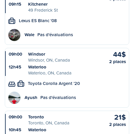
09h15
Kitchener
49 Frederick St
Lexus ES Blanc '08
M
Wale
Pas d'évaluations
44$
09h00
Windsor
Windsor, ON, Canada
2 places
12h45
Waterloo
Waterloo, ON, Canada
Toyota Corolla Argent '20
S
Ayush
Pas d'évaluations
21$
09h00
Toronto
Toronto, ON, Canada
2 places
10h45
Waterloo