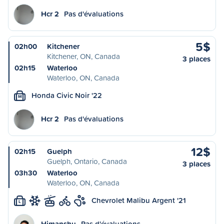
Hcr 2
Pas d'évaluations
5$
02h00
Kitchener
Kitchener, ON, Canada
3 places
02h15
Waterloo
Waterloo, ON, Canada
Honda Civic Noir '22
M
Hcr 2
Pas d'évaluations
12$
02h15
Guelph
Guelph, Ontario, Canada
3 places
03h30
Waterloo
Waterloo, ON, Canada
Chevrolet Malibu Argent '21
L
Himanshu
Pas d'évaluations