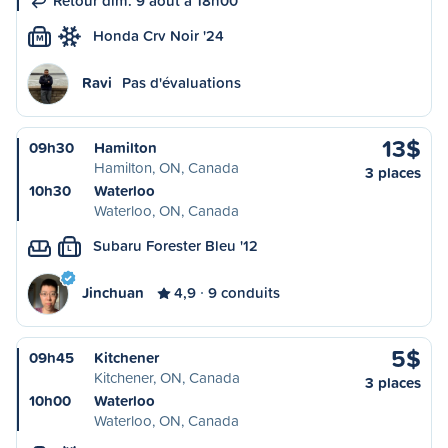
Retour dim. 9 août à 18h00
Honda Crv Noir '24
M
Ravi
Pas d'évaluations
13$
09h30
Hamilton
Hamilton, ON, Canada
3 places
10h30
Waterloo
Waterloo, ON, Canada
Subaru Forester Bleu '12
L
Jinchuan
4,9
9 conduits
5$
09h45
Kitchener
Kitchener, ON, Canada
3 places
10h00
Waterloo
Waterloo, ON, Canada