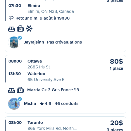
3 places
07h30
Elmira
Elmira, ON N3B, Canada
Retour dim. 9 août à 19h30
M
Jayrajsinh
Pas d'évaluations
80$
08h00
Ottawa
2685 Iris St
1 place
13h30
Waterloo
65 University Ave E
Mazda Cx-3 Gris Foncé '19
S
Micha
4,9
46 conduits
20$
08h00
Toronto
865 York Mills Rd, North…
3 places