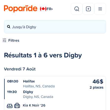
FR
▾
Jusqu'à Digby
Filtres
Résultats 1 à 6 vers Digby
Vendredi 7 Août
46$
08h30
Halifax
Halifax, NS, Canada
2 places
11h30
Digby
Digby, NS, Canada
Kia K Noir '26
M