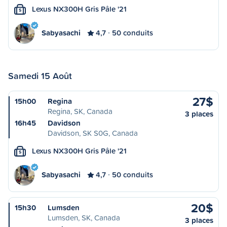
Lexus NX300H Gris Pâle '21
S
Sabyasachi
4,7
50 conduits
Samedi 15 Août
27$
15h00
Regina
Regina, SK, Canada
3 places
16h45
Davidson
Davidson, SK S0G, Canada
Lexus NX300H Gris Pâle '21
S
Sabyasachi
4,7
50 conduits
20$
15h30
Lumsden
Lumsden, SK, Canada
3 places