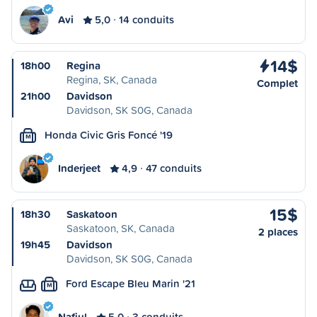
Avi
5,0
14 conduits
14$
18h00
Regina
Regina, SK, Canada
Complet
21h00
Davidson
Davidson, SK S0G, Canada
Honda Civic Gris Foncé '19
M
Inderjeet
4,9
47 conduits
15$
18h30
Saskatoon
Saskatoon, SK, Canada
2 places
19h45
Davidson
Davidson, SK S0G, Canada
Ford Escape Bleu Marin '21
M
Nafiul
5,0
3 conduits