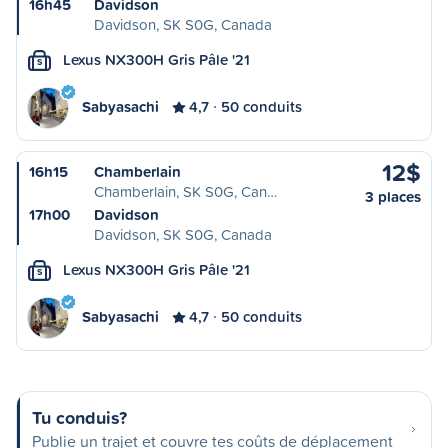
16h45
Davidson
Davidson, SK S0G, Canada
Lexus NX300H Gris Pâle '21
S
Sabyasachi
4,7
50 conduits
12$
16h15
Chamberlain
Chamberlain, SK S0G, Can…
3 places
17h00
Davidson
Davidson, SK S0G, Canada
Lexus NX300H Gris Pâle '21
S
Sabyasachi
4,7
50 conduits
Tu conduis?
Publie un trajet et couvre tes coûts de déplacement