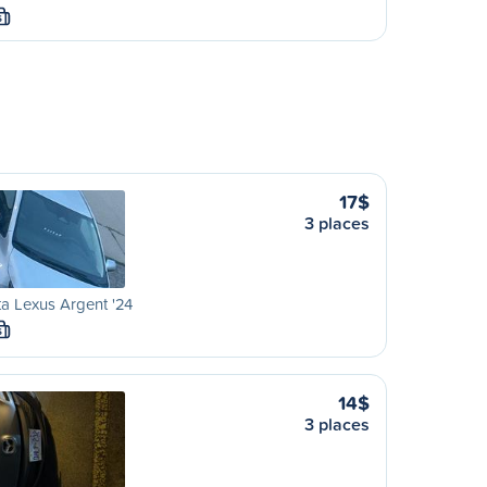
S
17$
3 places
a Lexus Argent '24
S
14$
3 places