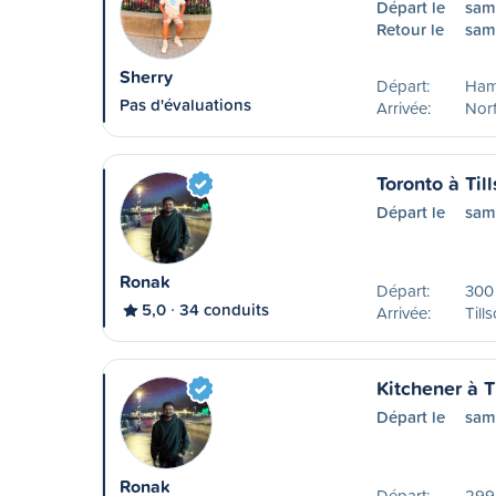
Départ le
sam
Retour le
sam
Sherry
Départ:
Ham
Pas d'évaluations
Arrivée:
Nor
Toronto à Til
Départ le
sam
Ronak
Départ:
300 
5,0
34 conduits
Arrivée:
Till
Kitchener à T
Départ le
sam
Ronak
Départ:
299