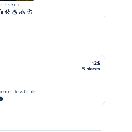
 3 Noir '11
L
12$
5 places
rences du véhicule
M