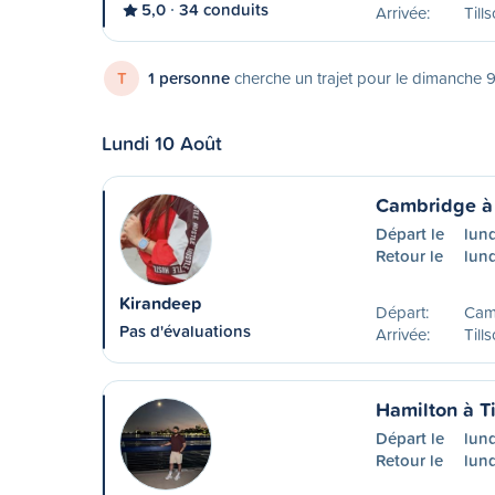
5,0
34 conduits
Arrivée:
Till
T
1 personne
cherche un trajet pour le dimanche 
Lundi 10 Août
Cambridge à 
Départ le
lun
Retour le
lund
Kirandeep
Départ:
Cam
Pas d'évaluations
Arrivée:
Till
Hamilton à T
Départ le
lund
Retour le
lund