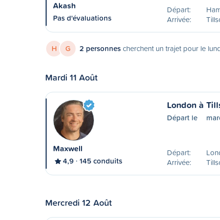
Akash
Départ:
Ham
Pas d'évaluations
Arrivée:
Till
H
G
2 personnes
cherchent un trajet pour le lun
Mardi 11 Août
London à Til
Départ le
mar
Maxwell
Départ:
Lon
4,9
145 conduits
Arrivée:
Till
Mercredi 12 Août