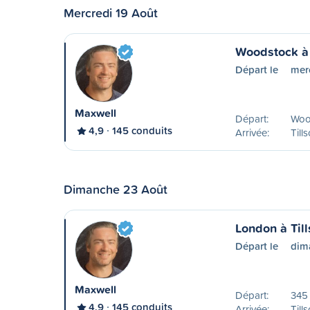
Mercredi 19 Août
Woodstock à 
Départ le
mer
Maxwell
Départ:
Woo
4,9
145 conduits
Arrivée:
Till
Dimanche 23 Août
London à Til
Départ le
dim
Maxwell
Départ:
345
4,9
145 conduits
Arrivée:
Till