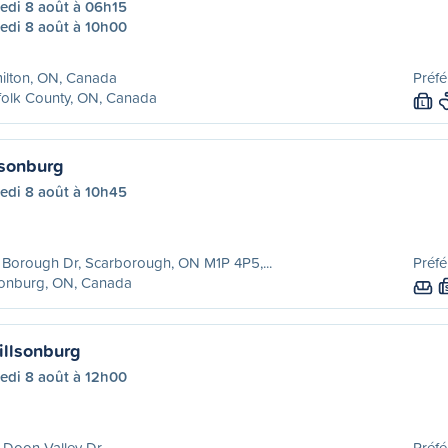
edi 8 août à 06h15
edi 8 août à 10h00
ilton, ON, Canada
Préfé
folk County, ON, Canada
L
lsonburg
edi 8 août à 10h45
Borough Dr, Scarborough, ON M1P 4P5,...
Préfé
sonburg, ON, Canada
illsonburg
edi 8 août à 12h00
 Doon Valley Dr
Préfé