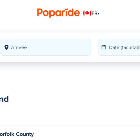
FR
▾
and
orfolk County