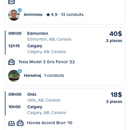
M
Aminreza
4,9
13 conduits
40$
09h00
Edmonton
Edmonton, AB, Canada
3 places
12h15
Calgary
Calgary, AB, Canada
Tesla Model 3 Gris Foncé '22
M
Harsehaj
1 conduits
18$
09h00
Olds
Olds, AB, Canada
3 places
10h00
Calgary
Calgary, AB, Canada
Honda Accord Brun '10
S