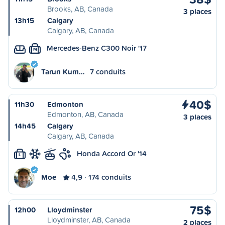
Brooks, AB, Canada
3 places
13h15
Calgary
Calgary, AB, Canada
Mercedes-Benz C300 Noir '17
M
Tarun Kum…
7 conduits
40$
11h30
Edmonton
Edmonton, AB, Canada
3 places
14h45
Calgary
Calgary, AB, Canada
Honda Accord Or '14
L
Moe
4,9
174 conduits
75$
12h00
Lloydminster
Lloydminster, AB, Canada
2 places