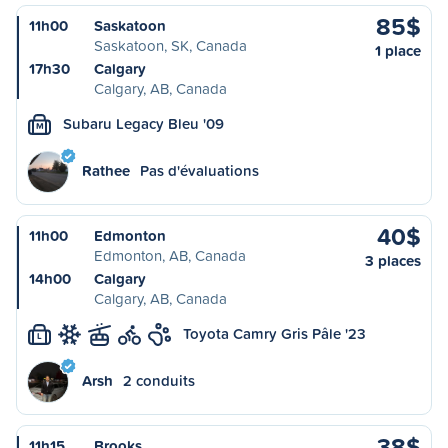
85$
11h00
Saskatoon
Saskatoon, SK, Canada
1 place
17h30
Calgary
Calgary, AB, Canada
Subaru Legacy Bleu '09
M
Rathee
Pas d'évaluations
40$
11h00
Edmonton
Edmonton, AB, Canada
3 places
14h00
Calgary
Calgary, AB, Canada
Toyota Camry Gris Pâle '23
L
Arsh
2 conduits
38$
11h15
Brooks