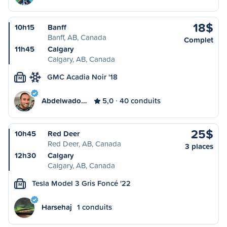
18$
10h15
Banff
Banff, AB, Canada
Complet
11h45
Calgary
Calgary, AB, Canada
GMC Acadia Noir '18
M
Abdelwado…
5,0
40 conduits
25$
10h45
Red Deer
Red Deer, AB, Canada
3 places
12h30
Calgary
Calgary, AB, Canada
Tesla Model 3 Gris Foncé '22
M
Harsehaj
1 conduits