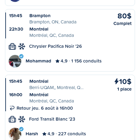
80$
15h45
Brampton
Brampton, ON, Canada
Complet
22h30
Montréal
Montréal, QC, Canada
Chrysler Pacifica Noir '26
M
Mohammad
4,9
1 156 conduits
10$
15h45
Montréal
Berri-UQAM,, Montreal, Q…
1 place
16h00
Montréal
Montréal, QC, Canada
Retour jeu. 6 août à 16h00
Ford Transit Blanc '23
L
Harsh
4,9
227 conduits