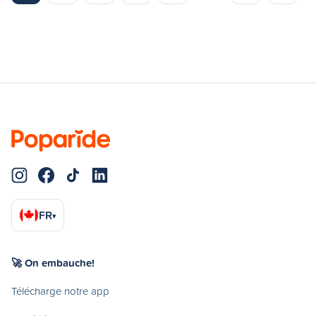
FR
▾
🚀 On embauche!
Télécharge notre app