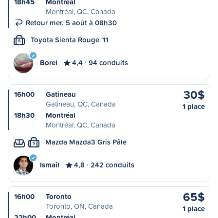
18h45
Montréal
Montréal, QC, Canada
Retour mer. 5 août à 08h30
Toyota Sienta Rouge '11
S
Borel
4,4
94 conduits
30$
16h00
Gatineau
Gatineau, QC, Canada
1 place
18h30
Montréal
Montréal, QC, Canada
Mazda Mazda3 Gris Pâle
S
Ismail
4,8
242 conduits
65$
16h00
Toronto
Toronto, ON, Canada
1 place
22h00
Montréal