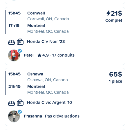
21$
15h45
Cornwall
Cornwall, ON, Canada
Complet
17h15
Montréal
Montréal, QC, Canada
Honda Crv Noir '23
M
Patel
4,9
17 conduits
65$
15h45
Oshawa
Oshawa, ON, Canada
1 place
21h45
Montréal
Montréal, QC, Canada
Honda Civic Argent '10
M
Prasanna
Pas d'évaluations