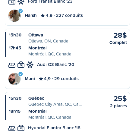
Ford Transit Blanc '23
L
Harsh
4,9
227 conduits
28$
15h30
Ottawa
Ottawa, ON, Canada
Complet
17h45
Montréal
Montréal, QC, Canada
Audi Q3 Blanc '20
S
Mani
4,9
29 conduits
25$
15h30
Québec
Quebec City Area, QC, Ca…
2 places
18h15
Montréal
Montréal, QC, Canada
Hyundai Elantra Blanc '18
M