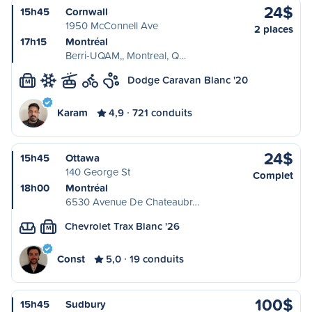
24$
15h45
Cornwall
1950 McConnell Ave
2 places
17h15
Montréal
Berri-UQAM,, Montreal, Q…
Dodge Caravan Blanc '20
M
Karam
4,9
721 conduits
24$
15h45
Ottawa
140 George St
Complet
18h00
Montréal
6530 Avenue De Chateaubr…
Chevrolet Trax Blanc '26
M
Const
5,0
19 conduits
100$
15h45
Sudbury