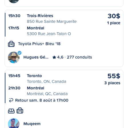
30$
15h30
Trois-Rivières
850 Rue Sainte Marguerite
1 place
17h15
Montréal
5300 Rue Jean-Talon O
Toyota Prius+ Bleu '18
M
Hugues Gé…
4,6
277 conduits
55$
15h45
Toronto
Toronto, ON, Canada
3 places
21h30
Montréal
Montréal, QC, Canada
Retour sam. 8 août à 17h00
M
Muqeem