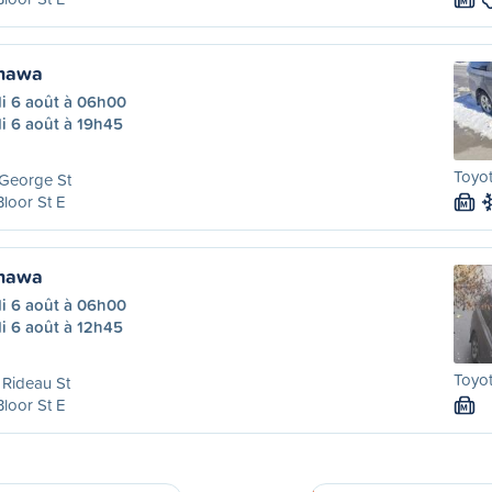
M
hawa
di 6 août à 06h00
i 6 août à 19h45
Toyot
 George St
Bloor St E
M
hawa
di 6 août à 06h00
i 6 août à 12h45
Toyot
Rideau St
Bloor St E
M