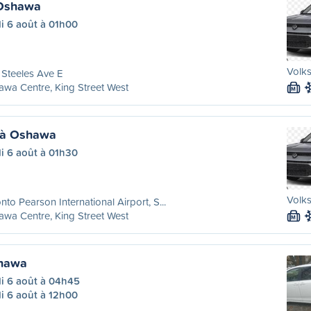
Oshawa
i 6 août à 01h00
Volk
 Steeles Ave E
wa Centre, King Street West
M
 à Oshawa
i 6 août à 01h30
Volk
nto Pearson International Airport, S...
wa Centre, King Street West
M
hawa
di 6 août à 04h45
i 6 août à 12h00