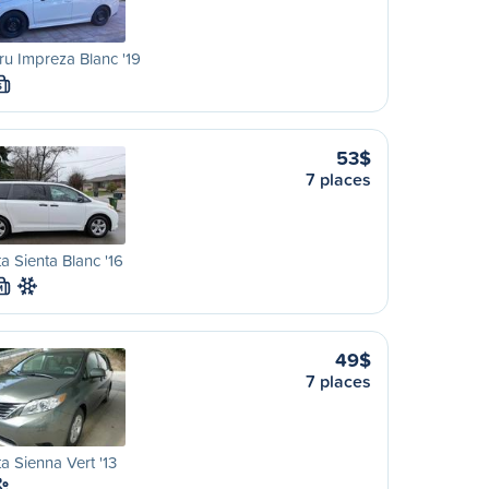
u Impreza Blanc '19
S
53$
7 places
a Sienta Blanc '16
M
49$
7 places
a Sienna Vert '13