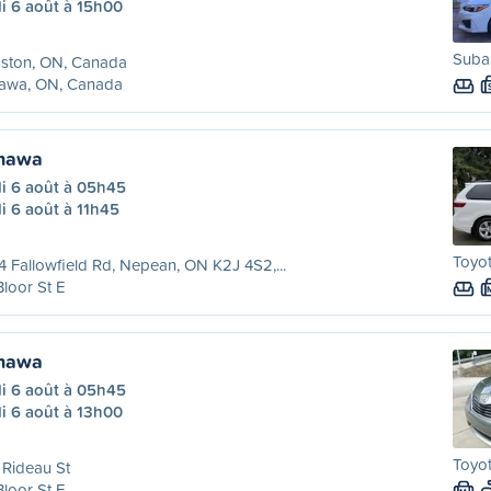
i 6 août à 15h00
Subar
gston, ON, Canada
awa, ON, Canada
hawa
di 6 août à 05h45
i 6 août à 11h45
Toyot
 Fallowfield Rd, Nepean, ON K2J 4S2,...
Bloor St E
hawa
di 6 août à 05h45
i 6 août à 13h00
Toyot
Rideau St
Bloor St E