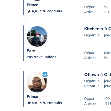
Prince
Départ:
98 
4,8
970 conduits
Arrivée:
191 
Kitchener à
Départ le
jeu
Parv
Départ:
Kitc
Pas d'évaluations
Arrivée:
Osh
Ottawa à Os
Départ le
jeud
Retour le
jeud
Prince
Départ:
100
4,8
970 conduits
Arrivée:
191 