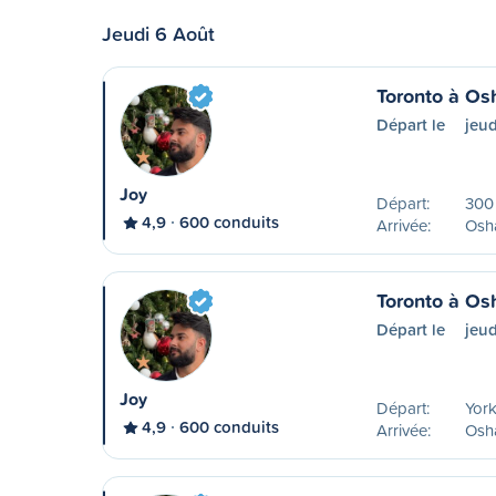
Jeudi 6 Août
Toronto à O
Départ le
jeu
Joy
Départ:
300 
4,9
600 conduits
Arrivée:
Osha
Toronto à O
Départ le
jeu
Joy
Départ:
York
4,9
600 conduits
Arrivée:
Osha