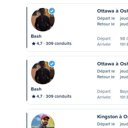
Ottawa à Os
Départ le
jeud
Retour le
jeud
Bash
Départ:
98 
4,7
309 conduits
Arrivée:
191 
Ottawa à Os
Départ le
jeu
Retour le
jeud
Bash
Départ:
Bay
4,7
309 conduits
Arrivée:
191 
Kingston à 
Départ le
jeu