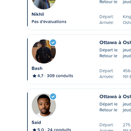
Retour le
jeud
Nikhil
Départ:
Kin
Pas d'évaluations
Arrivée:
Osh
Ottawa à Os
Départ le
jeu
Retour le
jeud
Bash
Départ:
4564
4,7
309 conduits
Arrivée:
191 
Ottawa à Os
Départ le
jeu
Retour le
jeud
Said
Départ:
275 
5,0
24 conduits
Arrivée:
191 