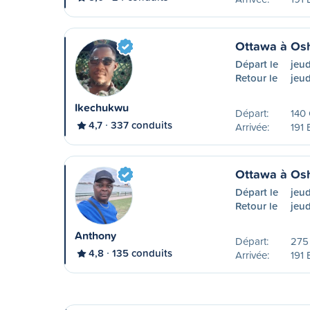
Ottawa à Os
Départ le
jeu
Retour le
jeud
Ikechukwu
Départ:
140
4,7
337 conduits
Arrivée:
191 
Ottawa à Os
Départ le
jeu
Retour le
jeud
Anthony
Départ:
275 
4,8
135 conduits
Arrivée:
191 