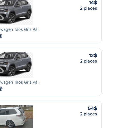
14$
2 places
swagen Taos Gris Pâ…
12$
2 places
swagen Taos Gris Pâ…
54$
2 places