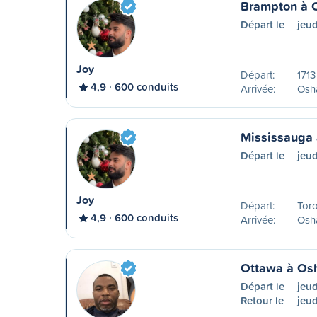
Brampton à 
Départ le
jeud
Joy
Départ:
1713
4,9
600 conduits
Arrivée:
Osha
Mississauga
Départ le
jeud
Joy
Départ:
Toro
4,9
600 conduits
Arrivée:
Osha
Ottawa à Os
Départ le
jeu
Retour le
jeud