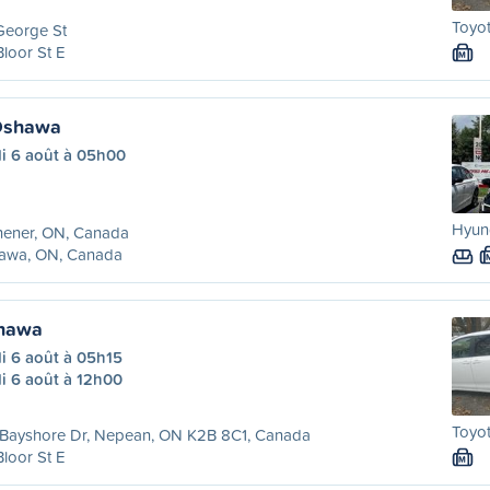
Toyot
George St
Bloor St E
M
 Oshawa
di 6 août à 05h00
Hyun
hener, ON, Canada
awa, ON, Canada
hawa
i 6 août à 05h15
i 6 août à 12h00
Toyot
 Bayshore Dr, Nepean, ON K2B 8C1, Canada
Bloor St E
M