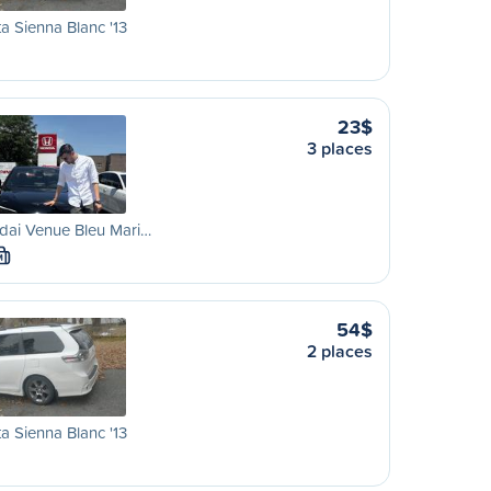
a Sienna Blanc '13
23$
3 places
dai Venue Bleu Mari…
M
54$
2 places
a Sienna Blanc '13