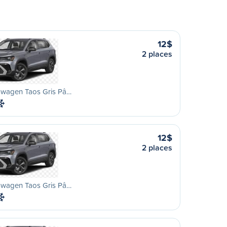
12$
2 places
swagen Taos Gris Pâ…
12$
2 places
swagen Taos Gris Pâ…