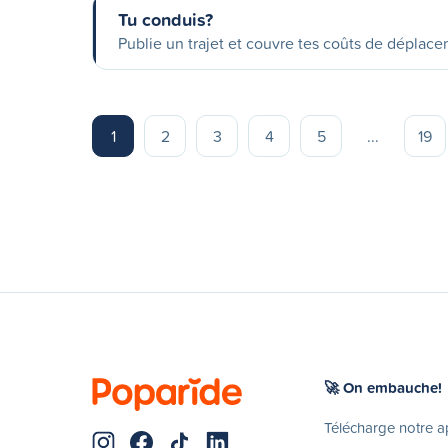
Tu conduis?
Publie un trajet et couvre tes coûts de déplac
1
2
3
4
5
...
19
🚀 On embauche!
Télécharge notre 