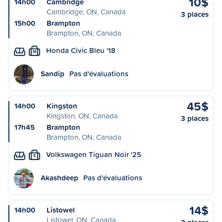
10$
14h00
Cambridge
Cambridge, ON, Canada
3 places
15h00
Brampton
Brampton, ON, Canada
Honda Civic Bleu '18
M
Sandip
Pas d'évaluations
45$
14h00
Kingston
Kingston, ON, Canada
3 places
17h45
Brampton
Brampton, ON, Canada
Volkswagen Tiguan Noir '25
S
Akashdeep
Pas d'évaluations
14$
14h00
Listowel
Listowel, ON, Canada