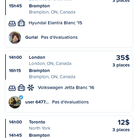
3 places
15h45
Brampton
Brampton, ON, Canada
Hyundai Elantra Blanc '15
L
Gurlal
Pas d'évaluations
35$
14h00
London
London, ON, Canada
3 places
16h15
Brampton
Brampton, ON, Canada
Volkswagen Jetta Blanc '16
M
user 6477…
Pas d'évaluations
12$
14h00
Toronto
North York
3 places
14h45
Brampton