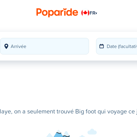
FR
▾
ye, on a seulement trouvé Big foot qui voyage ce j