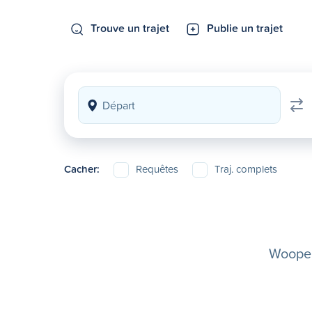
Trouve un trajet
Publie un trajet
Cacher:
Requêtes
Traj. complets
Woopela