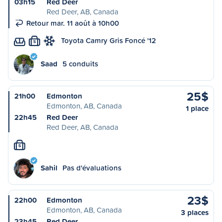
03h15
Red Deer
Red Deer, AB, Canada
Retour mar. 11 août à 10h00
Toyota Camry Gris Foncé '12
S
Saad
5 conduits
25$
21h00
Edmonton
Edmonton, AB, Canada
1 place
22h45
Red Deer
Red Deer, AB, Canada
S
Sahil
Pas d'évaluations
23$
22h00
Edmonton
Edmonton, AB, Canada
3 places
23h45
Red Deer