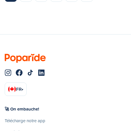
FR
▾
🚀 On embauche!
Télécharge notre app