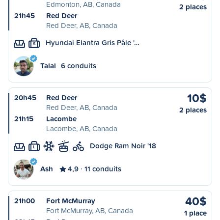
Edmonton, AB, Canada
2 places
21h45
Red Deer
Red Deer, AB, Canada
Hyundai Elantra Gris Pâle '…
S
Talal
6 conduits
10$
20h45
Red Deer
Red Deer, AB, Canada
2 places
21h15
Lacombe
Lacombe, AB, Canada
Dodge Ram Noir '18
L
Ash
4,9
11 conduits
40$
21h00
Fort McMurray
Fort McMurray, AB, Canada
1 place