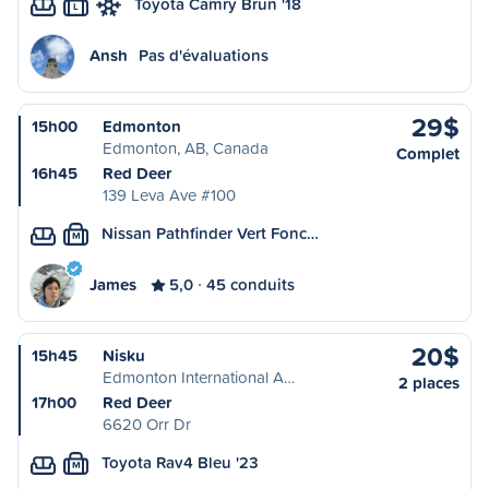
Toyota Camry Brun '18
L
Ansh
Pas d'évaluations
29$
15h00
Edmonton
Edmonton, AB, Canada
Complet
16h45
Red Deer
139 Leva Ave #100
Nissan Pathfinder Vert Fonc…
M
James
5,0
45 conduits
20$
15h45
Nisku
Edmonton International A…
2 places
17h00
Red Deer
6620 Orr Dr
Toyota Rav4 Bleu '23
M