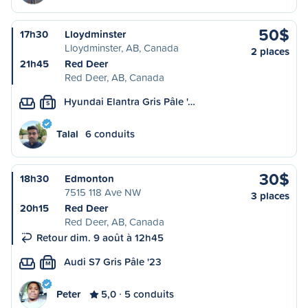
50$
17h30
Lloydminster
Lloydminster, AB, Canada
2 places
21h45
Red Deer
Red Deer, AB, Canada
Hyundai Elantra Gris Pâle '…
S
Talal
6 conduits
30$
18h30
Edmonton
7515 118 Ave NW
3 places
20h15
Red Deer
Red Deer, AB, Canada
Retour dim. 9 août à 12h45
Audi S7 Gris Pâle '23
M
Peter
5,0
5 conduits