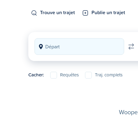
Trouve un trajet
Publie un trajet
Cacher:
Requêtes
Traj. complets
Woopela