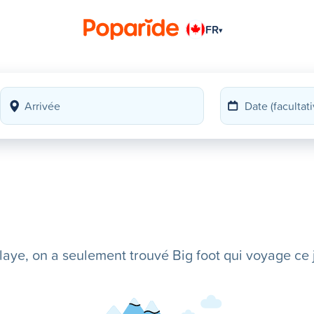
FR
▾
ye, on a seulement trouvé Big foot qui voyage ce j