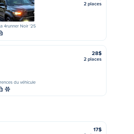
2 places
a 4runner Noir '25
M
28$
2 places
rences du véhicule
S
17$