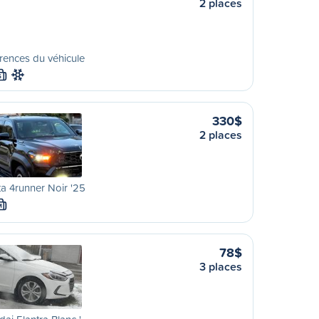
2 places
rences du véhicule
S
330$
2 places
a 4runner Noir '25
M
78$
3 places