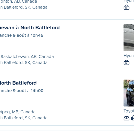
Hyund
onton, AB, Canada
h Battleford, SK, Canada
M
hewan à North Battleford
anche 9 août à 10h45
Hyund
t Saskatchewan, AB, Canada
h Battleford, SK, Canada
M
orth Battleford
anche 9 août à 14h00
Toyot
nipeg, MB, Canada
h Battleford, SK, Canada