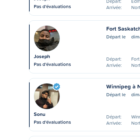
Départ:
Edm
Pas d'évaluations
Arrivée:
Nort
Fort Saskatc
Départ le
dim
Joseph
Départ:
For
Pas d'évaluations
Arrivée:
Nort
Winnipeg à N
Départ le
dim
Sonu
Départ:
Win
Pas d'évaluations
Arrivée:
Nort