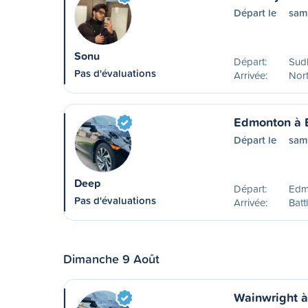
Départ le
sam
Sonu
Départ:
Sud
Pas d'évaluations
Arrivée:
Nort
Edmonton à B
Départ le
sam
Deep
Départ:
Edm
Pas d'évaluations
Arrivée:
Batt
Dimanche 9 Août
Wainwright à