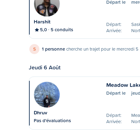
Départ le
mer
Harshit
Départ:
Sas
5,0
5 conduits
Arrivée:
Nort
S
1 personne
cherche un trajet pour le mercredi 5
Jeudi 6 Août
Meadow Lake 
Départ le
jeud
Dhruv
Départ:
Mea
Pas d'évaluations
Arrivée:
Nort