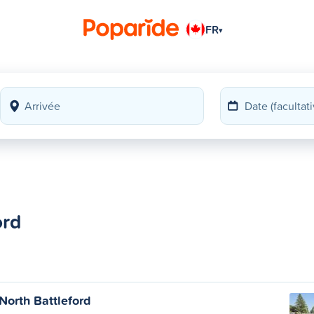
FR
▾
ord
North Battleford