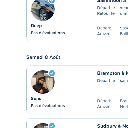
Saskatoon à 
Départ le
ven
Retour le
dim
Deep
Départ:
Sas
Pas d'évaluations
Arrivée:
Batt
Samedi 8 Août
Brampton à N
Départ le
sam
Sonu
Départ:
Bra
Pas d'évaluations
Arrivée:
Nort
Sudbury à No