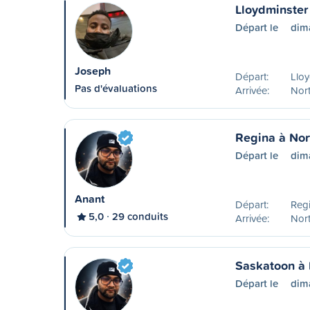
Lloydminster 
Départ le
dim
Joseph
Départ:
Lloy
Pas d'évaluations
Arrivée:
Nort
Regina à Nor
Départ le
dim
Anant
Départ:
Reg
5,0
29 conduits
Arrivée:
Nort
Saskatoon à 
Départ le
dim