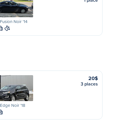
1 place
Fusion Noir '14
S
20$
3 places
Edge Noir '18
M