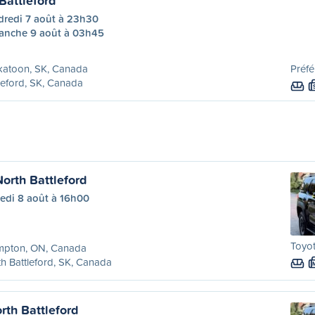
Battleford
dredi 7 août à 23h30
anche 9 août à 03h45
katoon, SK, Canada
Préfé
leford, SK, Canada
orth Battleford
edi 8 août à 16h00
Toyot
mpton, ON, Canada
h Battleford, SK, Canada
rth Battleford