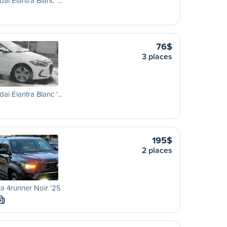
ai Elantra Blanc '…
76$
3 places
ai Elantra Blanc '…
195$
2 places
a 4runner Noir '25
M