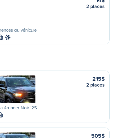
14$
2 places
rences du véhicule
S
215$
2 places
a 4runner Noir '25
M
505$