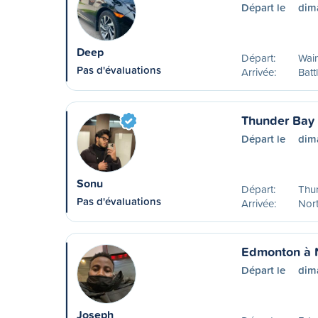
Départ le
dim
Deep
Départ:
Wain
Pas d'évaluations
Arrivée:
Batt
Thunder Bay 
Départ le
dim
Sonu
Départ:
Thu
Pas d'évaluations
Arrivée:
Nort
Edmonton à N
Départ le
dim
Joseph