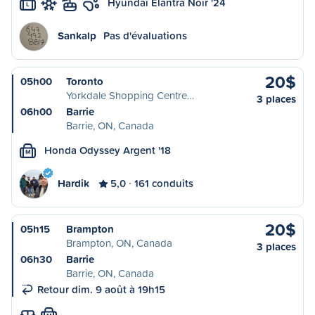
Hyundai Elantra Noir '24
L
Sankalp
Pas d'évaluations
20$
05h00
Toronto
Yorkdale Shopping Centre…
3 places
06h00
Barrie
Barrie, ON, Canada
Honda Odyssey Argent '18
M
Hardik
5,0
161 conduits
20$
05h15
Brampton
Brampton, ON, Canada
3 places
06h30
Barrie
Barrie, ON, Canada
Retour dim. 9 août à 19h15