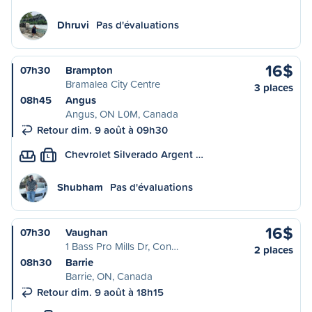
Dhruvi
Pas d'évaluations
16$
07h30
Brampton
Bramalea City Centre
3 places
08h45
Angus
Angus, ON L0M, Canada
Retour dim. 9 août à 09h30
Chevrolet Silverado Argent …
L
Shubham
Pas d'évaluations
16$
07h30
Vaughan
1 Bass Pro Mills Dr, Con…
2 places
08h30
Barrie
Barrie, ON, Canada
Retour dim. 9 août à 18h15