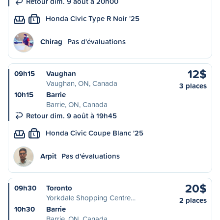
Retour dim. 9 août à 20h00
Honda Civic Type R Noir '25
L
Chirag
Pas d'évaluations
12$
09h15
Vaughan
Vaughan, ON, Canada
3 places
10h15
Barrie
Barrie, ON, Canada
Retour dim. 9 août à 19h45
Honda Civic Coupe Blanc '25
L
Arpit
Pas d'évaluations
20$
09h30
Toronto
Yorkdale Shopping Centre…
2 places
10h30
Barrie
Barrie, ON, Canada