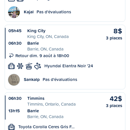
Kajal
Pas d'évaluations
8$
05h45
King City
King City, ON, Canada
3 places
06h30
Barrie
Barrie, ON, Canada
Retour dim. 9 août à 18h00
Hyundai Elantra Noir '24
L
Sankalp
Pas d'évaluations
42$
06h30
Timmins
Timmins, Ontario, Canada
3 places
13h15
Barrie
Barrie, ON, Canada
Toyota Corolla Ceres Gris F…
M