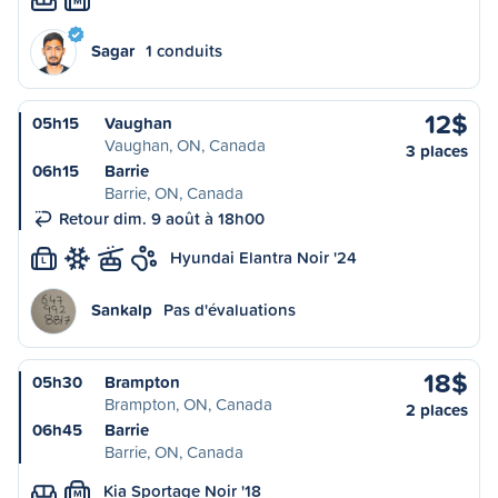
M
Sagar
1 conduits
12$
05h15
Vaughan
Vaughan, ON, Canada
3 places
06h15
Barrie
Barrie, ON, Canada
Retour dim. 9 août à 18h00
Hyundai Elantra Noir '24
L
Sankalp
Pas d'évaluations
18$
05h30
Brampton
Brampton, ON, Canada
2 places
06h45
Barrie
Barrie, ON, Canada
Kia Sportage Noir '18
M