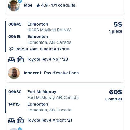
Moe
4,9
171 conduits
5$
08h45
Edmonton
10406 Mayfield Rd NW
1 place
09h15
Edmonton
Edmonton, AB, Canada
Retour sam. 8 août à 17h00
Toyota Rav4 Noir '23
M
Innocent
Pas d'évaluations
60$
09h30
Fort McMurray
Fort McMurray, AB, Canada
Complet
14h15
Edmonton
Edmonton, AB, Canada
Toyota Rav4 Argent '21
S