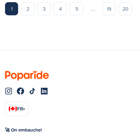
1
2
3
4
5
...
19
20
FR
▾
🚀 On embauche!