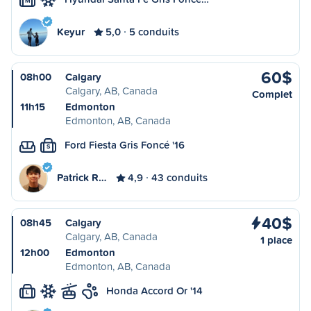
M
Keyur
5,0
5 conduits
60$
08h00
Calgary
Calgary, AB, Canada
Complet
11h15
Edmonton
Edmonton, AB, Canada
Ford Fiesta Gris Foncé '16
S
Patrick R…
4,9
43 conduits
40$
08h45
Calgary
Calgary, AB, Canada
1 place
12h00
Edmonton
Edmonton, AB, Canada
Honda Accord Or '14
L