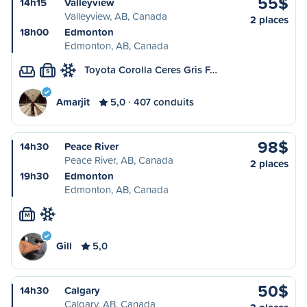
55$
14h15
Valleyview
Valleyview, AB, Canada
2 places
18h00
Edmonton
Edmonton, AB, Canada
Toyota Corolla Ceres Gris F…
S
Amarjit
5,0
407 conduits
98$
14h30
Peace River
Peace River, AB, Canada
2 places
19h30
Edmonton
Edmonton, AB, Canada
M
Gill
5,0
50$
14h30
Calgary
Calgary, AB, Canada