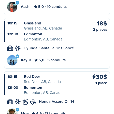
Aashi
5,0
10 conduits
18$
10h15
Grassland
Grassland, AB, Canada
2 places
12h30
Edmonton
Edmonton, AB, Canada
Hyundai Santa Fe Gris Foncé…
M
Keyur
5,0
5 conduits
30$
10h15
Red Deer
Red Deer, AB, Canada
1 place
12h00
Edmonton
Edmonton, AB, Canada
Honda Accord Or '14
L
Moe
4,9
171 conduits