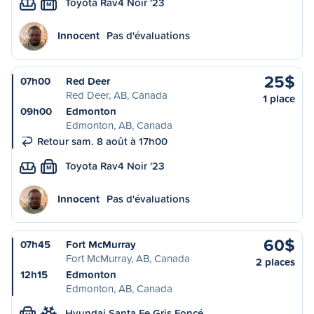
Toyota Rav4 Noir '23
M
Innocent
Pas d'évaluations
25$
07h00
Red Deer
Red Deer, AB, Canada
1 place
09h00
Edmonton
Edmonton, AB, Canada
Retour sam. 8 août à 17h00
Toyota Rav4 Noir '23
M
Innocent
Pas d'évaluations
60$
07h45
Fort McMurray
Fort McMurray, AB, Canada
2 places
12h15
Edmonton
Edmonton, AB, Canada
Hyundai Santa Fe Gris Foncé…