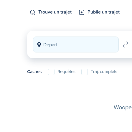
Trouve un trajet
Publie un trajet
Cacher:
Requêtes
Traj. complets
Woopela