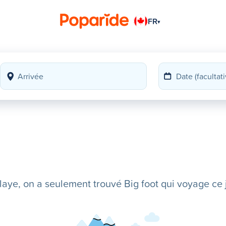
FR
▾
ye, on a seulement trouvé Big foot qui voyage ce j