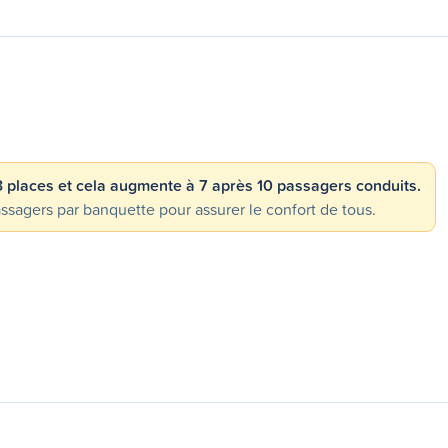
 3 places et cela augmente à 7 après 10 passagers conduits.
gers par banquette pour assurer le confort de tous.