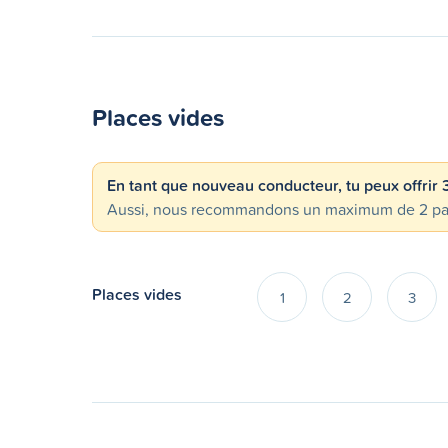
Places vides
En tant que nouveau conducteur, tu peux offrir
Aussi, nous recommandons un maximum de 2 passa
Places vides
1
2
3