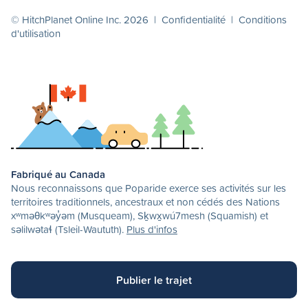
© HitchPlanet Online Inc. 2026 |
Confidentialité
|
Conditions
d'utilisation
Fabriqué au Canada
Nous reconnaissons que Poparide exerce ses activités sur les
territoires traditionnels, ancestraux et non cédés des Nations
xʷməθkʷəy̓əm (Musqueam), Sḵwx̱wú7mesh (Squamish) et
səlilwətaɬ (Tsleil-Waututh).
Plus d'infos