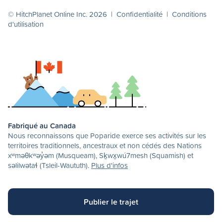
© HitchPlanet Online Inc. 2026 |
Confidentialité
|
Conditions
d'utilisation
Fabriqué au Canada
Nous reconnaissons que Poparide exerce ses activités sur les
territoires traditionnels, ancestraux et non cédés des Nations
xʷməθkʷəy̓əm (Musqueam), Sḵwx̱wú7mesh (Squamish) et
səlilwətaɬ (Tsleil-Waututh).
Plus d'infos