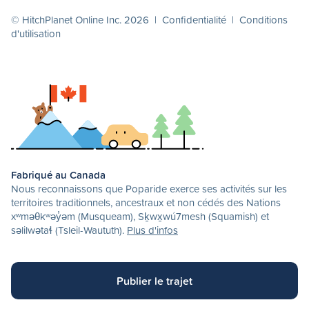
© HitchPlanet Online Inc. 2026 |
Confidentialité
|
Conditions
d'utilisation
Fabriqué au Canada
Nous reconnaissons que Poparide exerce ses activités sur les
territoires traditionnels, ancestraux et non cédés des Nations
xʷməθkʷəy̓əm (Musqueam), Sḵwx̱wú7mesh (Squamish) et
səlilwətaɬ (Tsleil-Waututh).
Plus d'infos