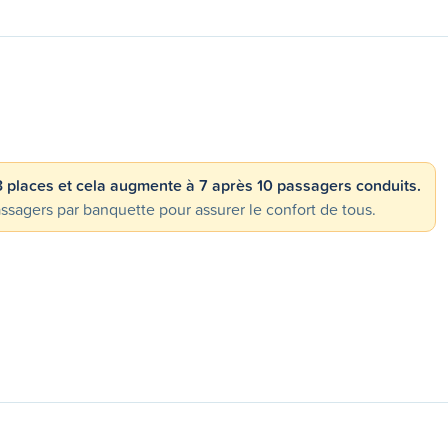
 3 places et cela augmente à 7 après 10 passagers conduits.
gers par banquette pour assurer le confort de tous.