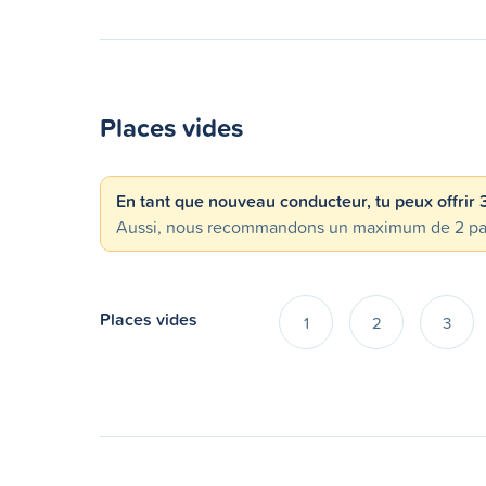
Places vides
En tant que nouveau conducteur, tu peux offrir
Aussi, nous recommandons un maximum de 2 passa
Places vides
1
2
3