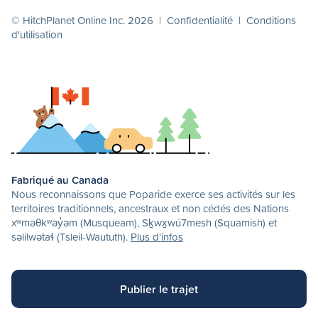
© HitchPlanet Online Inc. 2026 |
Confidentialité
|
Conditions
d'utilisation
Fabriqué au Canada
Nous reconnaissons que Poparide exerce ses activités sur les
territoires traditionnels, ancestraux et non cédés des Nations
xʷməθkʷəy̓əm (Musqueam), Sḵwx̱wú7mesh (Squamish) et
səlilwətaɬ (Tsleil-Waututh).
Plus d'infos