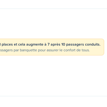
 3 places et cela augmente à 7 après 10 passagers conduits.
gers par banquette pour assurer le confort de tous.