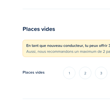
Places vides
En tant que nouveau conducteur, tu peux offrir
Aussi, nous recommandons un maximum de 2 passa
Places vides
1
2
3