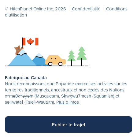
© HitchPlanet Online Inc. 2026 |
Confidentialité
|
Conditions
d'utilisation
Fabriqué au Canada
Nous reconnaissons que Poparide exerce ses activités sur les
territoires traditionnels, ancestraux et non cédés des Nations
xʷməθkʷəy̓əm (Musqueam), Sḵwx̱wú7mesh (Squamish) et
səlilwətaɬ (Tsleil-Waututh).
Plus d'infos